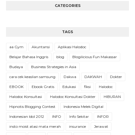
CATEGORIES
TAGS
aa Gym
Akuntansi
Aplikasi Halodoc
Belajar Bahasa Inggris
blog
Blogilicious Fun Makassar
Budaya
Business Strategies in Asia
cara cek keaslian samsung
Dakwa
DAKWAH
Dokter
EBOOK
Ebook Gratis
Edukasi
fiksi
Halodoc
Halodoc Konsultasi
Halodoc Konsultasi Dokter
HIBURAN
Hipnotis Blogging Contest
Indonesia Melek Digital
Indonesian Idol 2012
INFO
Info Sekitar
INFOR
insto moist atasi mata merah
insurance
Jerawat