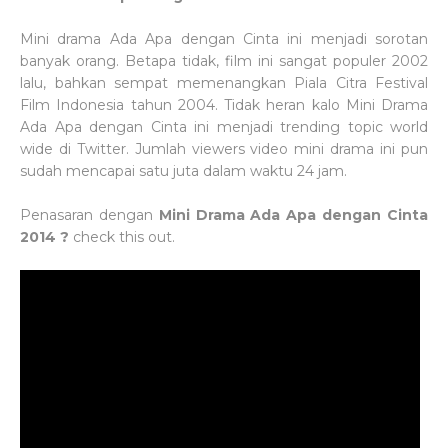
Mini drama Ada Apa dengan Cinta ini menjadi sorotan
banyak orang. Betapa tidak, film ini sangat populer 2002
lalu, bahkan sempat memenangkan Piala Citra Festival
Film Indonesia tahun 2004. Tidak heran kalo Mini Drama
Ada Apa dengan Cinta ini menjadi trending topic world
wide di Twitter. Jumlah viewers video mini drama ini pun
sudah mencapai satu juta dalam waktu 24 jam.
Penasaran dengan
Mini Drama Ada Apa dengan Cinta
2014 ?
check this out.