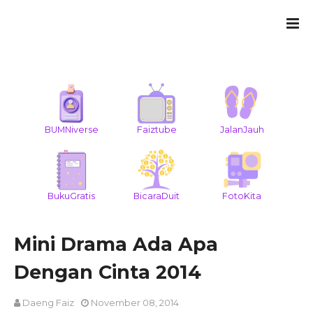
BUMNiverse
Faiztube
JalanJauh
BukuGratis
BicaraDuit
FotoKita
Mini Drama Ada Apa
Dengan Cinta 2014
Daeng Faiz
November 08, 2014