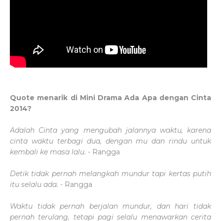
Quote menarik di Mini Drama Ada Apa dengan Cinta
2014?
Adalah Cinta yang mengubah jalannya waktu, karena
cinta waktu terbagi dua, dengan mu dan rindu untuk
kembali ke masa lalu. -
Rangga
Detik tidak pernah melangkah mundur tapi kertas putih
itu selalu ada. -
Rangga
Waktu tidak pernah berjalan mundur, dan hari tidak
pernah terulang, tetapi pagi selalu menawarkan cerita