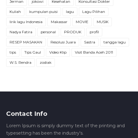
Jerman
jokowi
Kesehatan
Konsultasi Dokter
Kuliah
kumpulan puisi
lagu
Lagu Pilihan
lirik lagu Indonesia
Makassar
MOVIE
MUSIK
Nadya Fatira
personal
PRODUK
profil
RESEP MASAKAN
Resolusi Juara
Sastra
tangga lagu
tips
Tips Gaul
Video Klip
Visit Banda Aceh 2011
W.S. Rendra
zodiak
Contact Info
Lorem Ipsum is simply dummy text of the printing and
typesetting has been the industry's.