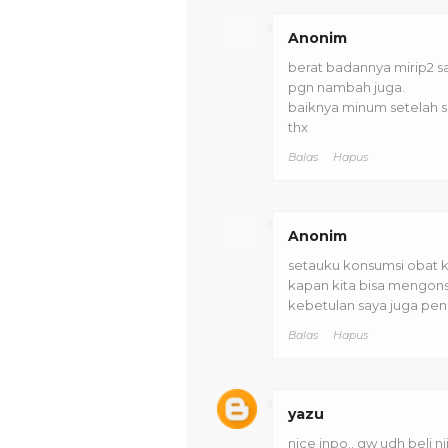
Anonim
berat badannya mirip2 s
pgn nambah juga.
baiknya minum setelah s
thx
Balas
Hapus
Anonim
setauku konsumsi obat k
kapan kita bisa mengonsu
kebetulan saya juga p
Balas
Hapus
yazu
nice inpo.. gw udh beli nii