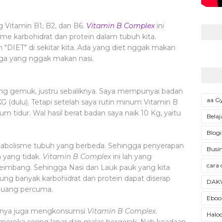
Vitamin B1, B2, dan B6.
Vitamin B Complex
ini
 karbohidrat dan protein dalam tubuh kita.
ah "DIET" di sekitar kita. Ada yang diet nggak makan
juga yang nggak makan nasi.
ng gemuk, justru sebaliknya. Saya mempunyai badan
aa 
 (dulu). Tetapi setelah saya rutin minum Vitamin B
 tidur. Wal hasil berat badan saya naik 10 Kg, yaitu
Belaj
Blogi
etabolisme tubuh yang berbeda. Sehingga penyerapan
Busin
 yang tidak.
Vitamin B Complex
ini lah yang
cara 
eimbang. Sehingga Nasi dan Lauk pauk yang kita
 banyak karbohidrat dan protein dapat diserap
DAK
ebuang percuma.
Ebook
iknya juga mengkonsumsi
Vitamin B Complex
.
Halod