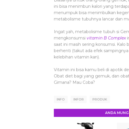
Biasanya untuk orang-orang gemuk, 
ini bisa menimbun kalori yang terdapa
menumpuk bisa menimbulkan kegem
metabolisme tubuhnya lancar dan ma
Ingat yah, metabolisme tubuh si Gem
mengkonsumsi
vitamin B Complex
i
saat ini masih sering konsumsi. Kalo
berhenti (takut ada efek sampingnya 
kelebihan vitamin kan).
Vitamin ini bisa kamu beli di apotik d
Obat diet bagi yang gemuk, dan oba
Gimana? Mau Coba?
INFO
INFOR
PRODUK
ANDA MUNGK