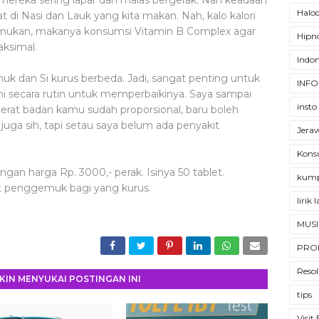
mereka sering lapar dan malas bergerak. Nah keadaan
Halod
t di Nasi dan Lauk yang kita makan. Nah, kalo kalori
ukan, makanya konsumsi Vitamin B Complex agar
Hipno
ksimal.
Indon
uk dan Si kurus berbeda. Jadi, sangat penting untuk
INFO
ni secara rutin untuk memperbaikinya. Saya sampai
insto
 berat badan kamu sudah proporsional, baru boleh
juga sih, tapi setau saya belum ada penyakit
Jera
Konsu
engan harga Rp. 3000,- perak. Isinya 50 tablet.
kump
t penggemuk bagi yang kurus.
lirik
MUSI
PRO
Resol
IN MENYUKAI POSTINGAN INI
tips
Visit