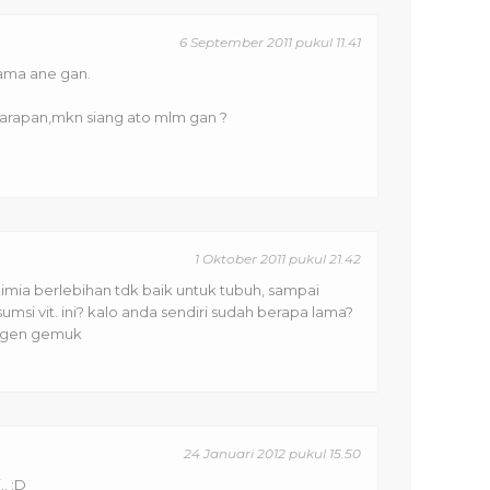
6 September 2011 pukul 11.41
ama ane gan.
arapan,mkn siang ato mlm gan ?
1 Oktober 2011 pukul 21.42
imia berlebihan tdk baik untuk tubuh, sampai
msi vit. ini? kalo anda sendiri sudah berapa lama?
engen gemuk
24 Januari 2012 pukul 15.50
.. :D