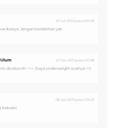
12 Juli 2011 pukul 00.09
 kardusnya. Jangan berlebihan yah.
 Ulum
27 Juli 2011 pukul 01.08
erlu dicoba nih..! ^^. (Saya underweight soalnya ^^)
28 Juli 2011 pukul 09.23
e kebukti.