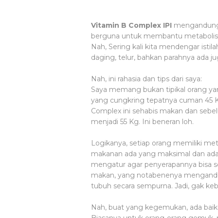
Vitamin B Complex IPI
mengandung 
berguna untuk membantu metabolisme
Nah, Sering kali kita mendengar istil
daging, telur, bahkan parahnya ada 
Nah, ini rahasia dan tips dari saya:
Saya memang bukan tipikal orang ya
yang cungkring tepatnya cuman 45 KG
Complex ini sehabis makan dan sebelum
menjadi 55 Kg. Ini beneran loh.
Logikanya, setiap orang memiliki m
makanan ada yang maksimal dan ada
mengatur agar penyerapannya bisa s
makan, yang notabenenya mengandung
tubuh secara sempurna. Jadi, gak k
Nah, buat yang kegemukan, ada ba