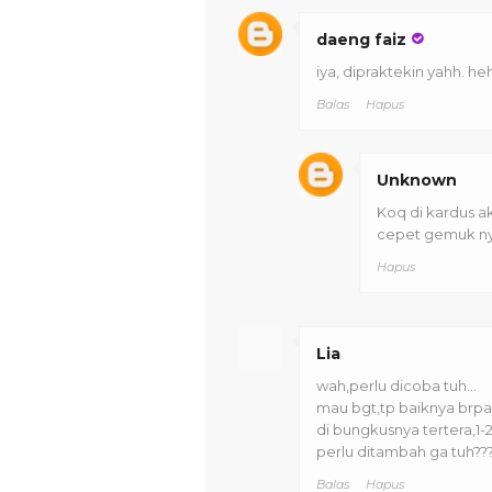
daeng faiz
iya, dipraktekin yahh. h
Balas
Hapus
Unknown
Koq di kardus aku
cepet gemuk n
Hapus
Lia
wah,perlu dicoba tuh...
mau bgt,tp baiknya brpa
di bungkusnya tertera,1-2 
perlu ditambah ga tuh??
Balas
Hapus