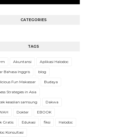
CATEGORIES
TAGS
Gym
Akuntansi
Aplikasi Halodoc
ar Bahasa Inggris
blog
licious Fun Makassar
Budaya
ess Strategies in Asia
cek keaslian samsung
Dakwa
WAH
Dokter
EBOOK
 Gratis
Edukasi
fiksi
Halodoc
oc Konsultasi