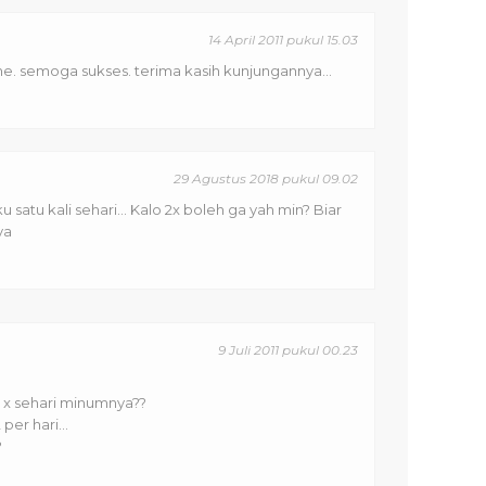
14 April 2011 pukul 15.03
ehe. semoga sukses. terima kasih kunjungannya...
29 Agustus 2018 pukul 09.02
 satu kali sehari... Kalo 2x boleh ga yah min? Biar
ya
9 Juli 2011 pukul 00.23
 x sehari minumnya??
per hari...
?