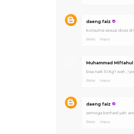
daeng faiz
konsumsi sesuai dosis di
Balas
Hapus
Muhammad Miftahul
bisa naik 10 Kg? wah...! p
Balas
Hapus
daeng faiz
semoga berhasil yah. an
Balas
Hapus