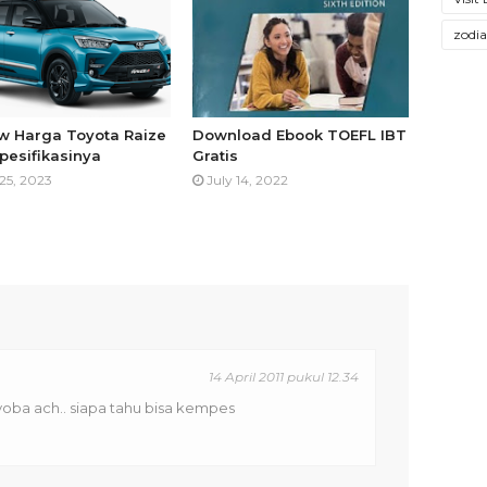
zodi
w Harga Toyota Raize
Download Ebook TOEFL IBT
pesifikasinya
Gratis
25, 2023
July 14, 2022
14 April 2011 pukul 12.34
oba ach.. siapa tahu bisa kempes