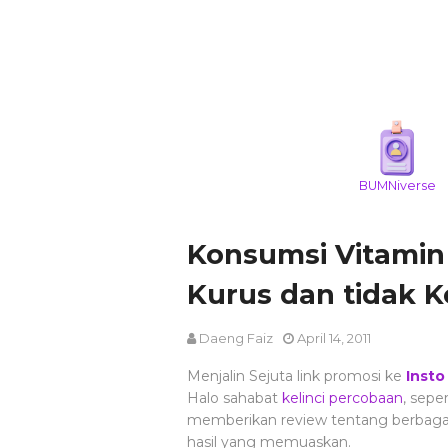
BUMNiverse
Konsumsi Vitamin 
Kurus dan tidak
Daeng Faiz
April 14, 2011
Menjalin Sejuta link promosi ke
Insto
Halo sahabat
kelinci percobaan
, sepe
memberikan review tentang berbaga
hasil yang memuaskan.