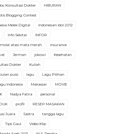
oc Konsultasi Dokter
HIBURAN
tis Blogging Contest
esia Melek Digital
Indonesian Idol 2012
Info Sekitar
INFOR
 moist atasi mata merah
insurance
wat
Jerman
jokowi
Kesehatan
ltasi Dokter
Kuliah
ulan puisi
lagu
Lagu Pilihan
 lagu Indonesia
Makassar
MOVIE
K
Nadya Fatira
personal
DUK
profil
RESEP MASAKAN
usi Juara
Sastra
tangga lagu
Tips Gaul
Video Klip
 Banda Aceh 2011
W.S. Rendra