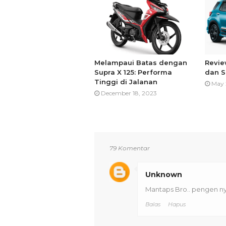
Melampaui Batas dengan
Revie
Supra X 125: Performa
dan S
Tinggi di Jalanan
May 
December 18, 2023
79 Komentar
Unknown
Mantaps Bro.. pengen ny
Balas
Hapus