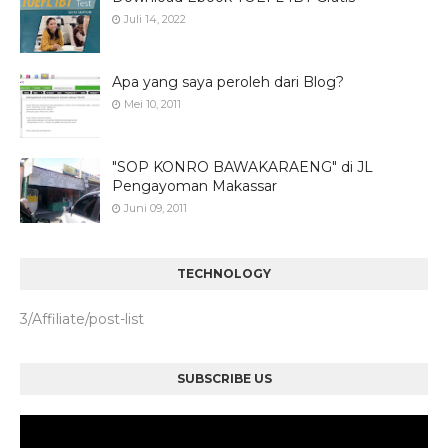
Juli 14, 2022
Apa yang saya peroleh dari Blog?
Mei 10, 2011
"SOP KONRO BAWAKARAENG" di JL
Pengayoman Makassar
Juni 09, 2011
TECHNOLOGY
3/Affiliate/post-list
SUBSCRIBE US