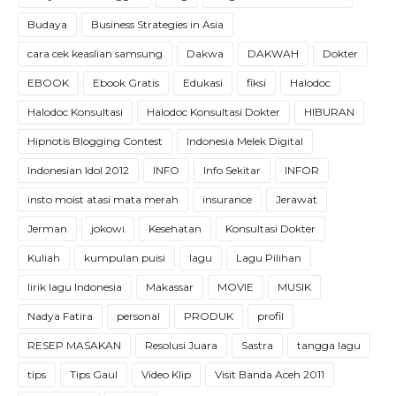
Budaya
Business Strategies in Asia
cara cek keaslian samsung
Dakwa
DAKWAH
Dokter
EBOOK
Ebook Gratis
Edukasi
fiksi
Halodoc
Halodoc Konsultasi
Halodoc Konsultasi Dokter
HIBURAN
Hipnotis Blogging Contest
Indonesia Melek Digital
Indonesian Idol 2012
INFO
Info Sekitar
INFOR
insto moist atasi mata merah
insurance
Jerawat
Jerman
jokowi
Kesehatan
Konsultasi Dokter
Kuliah
kumpulan puisi
lagu
Lagu Pilihan
lirik lagu Indonesia
Makassar
MOVIE
MUSIK
Nadya Fatira
personal
PRODUK
profil
RESEP MASAKAN
Resolusi Juara
Sastra
tangga lagu
tips
Tips Gaul
Video Klip
Visit Banda Aceh 2011