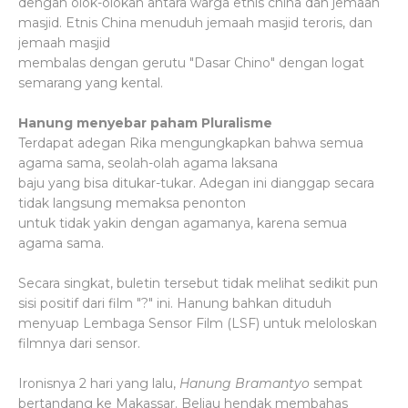
dengan olok-olokan antara warga etnis china dan jemaah
masjid. Etnis China menuduh jemaah masjid teroris, dan
jemaah masjid
membalas dengan gerutu "Dasar Chino" dengan logat
semarang yang kental.
Hanung menyebar paham Pluralisme
Terdapat adegan Rika mengungkapkan bahwa semua
agama sama, seolah-olah agama laksana
baju yang bisa ditukar-tukar. Adegan ini dianggap secara
tidak langsung memaksa penonton
untuk tidak yakin dengan agamanya, karena semua
agama sama.
Secara singkat, buletin tersebut tidak melihat sedikit pun
sisi positif dari film "?" ini. Hanung bahkan dituduh
menyuap Lembaga Sensor Film (LSF) untuk meloloskan
filmnya dari sensor.
Ironisnya 2 hari yang lalu,
Hanung Bramantyo
sempat
bertandang ke Makassar. Beliau hendak membahas