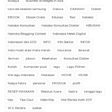
Budaya
Business Strategies in Asia
cara cek keaslian samsung
Dakwa
DAKWAH
Dokter
EBOOK
Ebook Gratis
Edukasi
fiksi
Halodoc
Halodoc Konsultasi
Halodoc Konsultasi Dokter
HIBURAN
Hipnotis Blogging Contest
Indonesia Melek Digital
Indonesian Idol 2012
INFO
Info Sekitar
INFOR
insto moist atasi mata merah
insurance
Jerawat
Jerman
jokowi
Kesehatan
Konsultasi Dokter
Kuliah
kumpulan puisi
lagu
Lagu Pilihan
lirik lagu Indonesia
Makassar
MOVIE
MUSIK
Nadya Fatira
personal
PRODUK
profil
RESEP MASAKAN
Resolusi Juara
Sastra
tangga lagu
tips
Tips Gaul
Video Klip
Visit Banda Aceh 2011
W.S. Rendra
zodiak