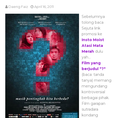
Daeng Faiz
April 16, 2011
Sebelumnya
tolong baca
Sejuta link
promosi ke
Insto Moist
Atasi Mata
Merah
dulu
yah...
Film yang
berjudul "?"
(baca: tanda
tanya) memang
mengundang
kontroversial
berbagai pihak.
Film garapan
sutradara
kondang