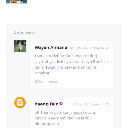
2 Komentar
Wayan Armana
16 April 2011 pukul 10.32
Thanks sudah berkunjung ke Blog
saya..oh ya ..link nya sudah saya Backlink
disini!
Tukar link
..silakan lihat di link
sahabat
Balas
Hapus
daeng faiz
16 April 2011 pukul 11.37
ok. thanks yah. kunjunagn kedua,
ketiga, keempat, dan keseribu
ditunggu yah