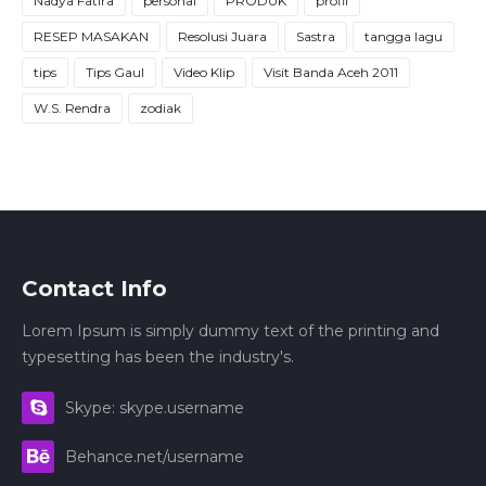
Nadya Fatira
personal
PRODUK
profil
RESEP MASAKAN
Resolusi Juara
Sastra
tangga lagu
tips
Tips Gaul
Video Klip
Visit Banda Aceh 2011
W.S. Rendra
zodiak
Contact Info
Lorem Ipsum is simply dummy text of the printing and
typesetting has been the industry's.
Skype: skype.username
Behance.net/username