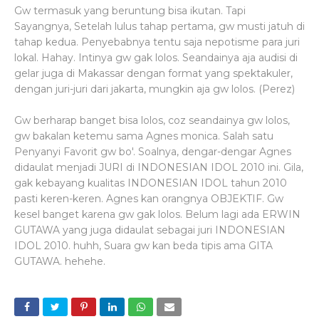
Gw termasuk yang beruntung bisa ikutan. Tapi
Sayangnya, Setelah lulus tahap pertama, gw musti jatuh di
tahap kedua. Penyebabnya tentu saja nepotisme para juri
lokal. Hahay. Intinya gw gak lolos. Seandainya aja audisi di
gelar juga di Makassar dengan format yang spektakuler,
dengan juri-juri dari jakarta, mungkin aja gw lolos. (Perez)
Gw berharap banget bisa lolos, coz seandainya gw lolos,
gw bakalan ketemu sama Agnes monica. Salah satu
Penyanyi Favorit gw bo'. Soalnya, dengar-dengar Agnes
didaulat menjadi JURI di INDONESIAN IDOL 2010 ini. Gila,
gak kebayang kualitas INDONESIAN IDOL tahun 2010
pasti keren-keren. Agnes kan orangnya OBJEKTIF. Gw
kesel banget karena gw gak lolos. Belum lagi ada ERWIN
GUTAWA yang juga didaulat sebagai juri INDONESIAN
IDOL 2010. huhh, Suara gw kan beda tipis ama GITA
GUTAWA. hehehe.