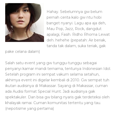
Hahay. Sebelumnya gw belum
pernah cerita kalo gw ntu hobi
banget nyanyi. Lagu apa aja deh,
Mau Pop, Jazz, Rock, dangdut
apalagi, Fasih. Ridho Rhoma Lewat
deh. hehehe (pepatah: Air beriak,
tanda tak dalam, suka teriak, gak
pake celana dalam)
Salah satu event yang gw tunggu-tunggu sebagai
penyanyi kamar mandi ternama, tentunya Indonesian Idol.
Setelah program ini sempat vakum selama setahun,
akhirnya event ini digelar kembali di 2010. Gw sempat tuh
ikutan audisinya di Makassar. Sayang di Makassar, cuman
ada Audisi format Special Hunt. Jadi audisinya gak
spektakuler. Dan bisa gw bilang nyaris gak terdeteksi oleh
khalayak ramai. Cuman komunitas tertentu yang tau.
(nepotisme yang pertama)