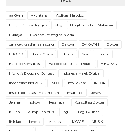
TAGS
aa Gym
Akuntansi
Aplikasi Halodoc
Belajar Bahasa Inggris
blog
Blogilicious Fun Makassar
Budaya
Business Strategies in Asia
cara cek keaslian samsung
Dakwa
DAKWAH
Dokter
EBOOK
Ebook Gratis
Edukasi
fiksi
Halodoc
Halodoc Konsultasi
Halodoc Konsultasi Dokter
HIBURAN
Hipnotis Blogging Contest
Indonesia Melek Digital
Indonesian Idol 2012
INFO
Info Sekitar
INFOR
insto moist atasi mata merah
insurance
Jerawat
Jerman
jokowi
Kesehatan
Konsultasi Dokter
Kuliah
kumpulan puisi
lagu
Lagu Pilihan
lirik lagu Indonesia
Makassar
MOVIE
MUSIK