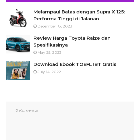
Melampaui Batas dengan Supra X 125:
Performa Tinggi di Jalanan
December 18, 2023
Review Harga Toyota Raize dan
Spesifikasinya
May 25, 2023
Download Ebook TOEFL IBT Gratis
July 14, 2022
0 Komentar