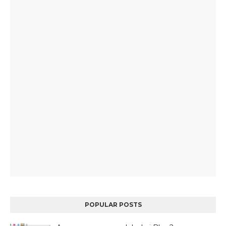
POPULAR POSTS