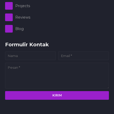
Projects
Reviews
Blog
Formulir Kontak