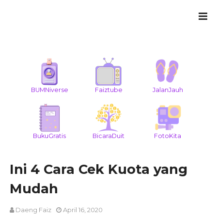
BUMNiverse
Faiztube
JalanJauh
BukuGratis
BicaraDuit
FotoKita
Ini 4 Cara Cek Kuota yang
Mudah
Daeng Faiz
April 16, 2020