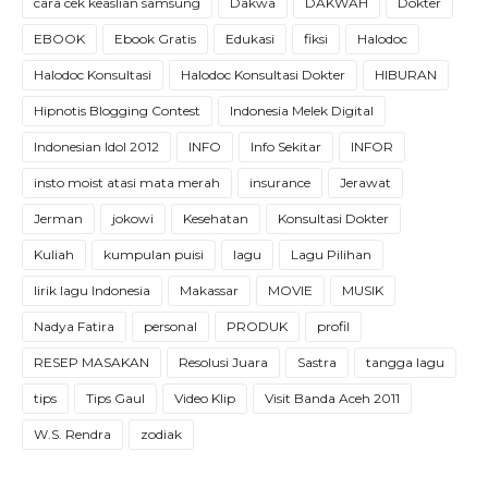
cara cek keaslian samsung
Dakwa
DAKWAH
Dokter
EBOOK
Ebook Gratis
Edukasi
fiksi
Halodoc
Halodoc Konsultasi
Halodoc Konsultasi Dokter
HIBURAN
Hipnotis Blogging Contest
Indonesia Melek Digital
Indonesian Idol 2012
INFO
Info Sekitar
INFOR
insto moist atasi mata merah
insurance
Jerawat
Jerman
jokowi
Kesehatan
Konsultasi Dokter
Kuliah
kumpulan puisi
lagu
Lagu Pilihan
lirik lagu Indonesia
Makassar
MOVIE
MUSIK
Nadya Fatira
personal
PRODUK
profil
RESEP MASAKAN
Resolusi Juara
Sastra
tangga lagu
tips
Tips Gaul
Video Klip
Visit Banda Aceh 2011
W.S. Rendra
zodiak