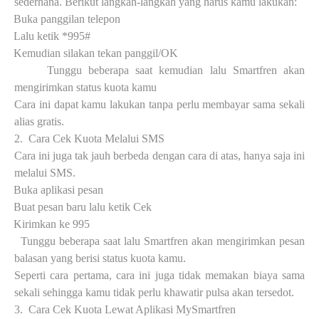
sederhana. Berikut langkah-langkah yang harus kamu lakukan:
·
Buka panggilan telepon
·
Lalu ketik *995#
·
Kemudian silakan tekan panggil/OK
·
Tunggu beberapa saat kemudian lalu Smartfren akan
mengirimkan status kuota kamu
Cara ini dapat kamu lakukan tanpa perlu membayar sama sekali
alias gratis.
2.
Cara Cek Kuota Melalui SMS
Cara ini juga tak jauh berbeda dengan cara di atas, hanya saja ini
melalui SMS.
·
Buka aplikasi pesan
·
Buat pesan baru lalu ketik Cek
·
Kirimkan ke 995
·
Tunggu beberapa saat lalu Smartfren akan mengirimkan pesan
balasan yang berisi status kuota kamu.
Seperti cara pertama, cara ini juga tidak memakan biaya sama
sekali sehingga kamu tidak perlu khawatir pulsa akan tersedot.
3.
Cara Cek Kuota Lewat Aplikasi MySmartfren