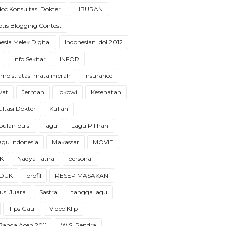
oc Konsultasi Dokter
HIBURAN
tis Blogging Contest
esia Melek Digital
Indonesian Idol 2012
Info Sekitar
INFOR
 moist atasi mata merah
insurance
wat
Jerman
jokowi
Kesehatan
ltasi Dokter
Kuliah
ulan puisi
lagu
Lagu Pilihan
 lagu Indonesia
Makassar
MOVIE
K
Nadya Fatira
personal
DUK
profil
RESEP MASAKAN
usi Juara
Sastra
tangga lagu
Tips Gaul
Video Klip
 Banda Aceh 2011
W.S. Rendra