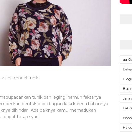
aa 
Belaj
busana model tunik:
Blogi
Busin
madupadankan tunik dan leging, namun faktanya
cara 
emberikan bentuk pada bagian kaki karena bahannya
DAK
iknya dihindari. Ada baiknya kamu memadukan
 dapat tetap syari.
Ebook
Halod