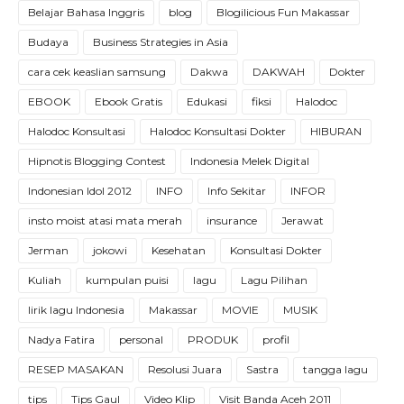
Belajar Bahasa Inggris
blog
Blogilicious Fun Makassar
Budaya
Business Strategies in Asia
cara cek keaslian samsung
Dakwa
DAKWAH
Dokter
EBOOK
Ebook Gratis
Edukasi
fiksi
Halodoc
Halodoc Konsultasi
Halodoc Konsultasi Dokter
HIBURAN
Hipnotis Blogging Contest
Indonesia Melek Digital
Indonesian Idol 2012
INFO
Info Sekitar
INFOR
insto moist atasi mata merah
insurance
Jerawat
Jerman
jokowi
Kesehatan
Konsultasi Dokter
Kuliah
kumpulan puisi
lagu
Lagu Pilihan
lirik lagu Indonesia
Makassar
MOVIE
MUSIK
Nadya Fatira
personal
PRODUK
profil
RESEP MASAKAN
Resolusi Juara
Sastra
tangga lagu
tips
Tips Gaul
Video Klip
Visit Banda Aceh 2011