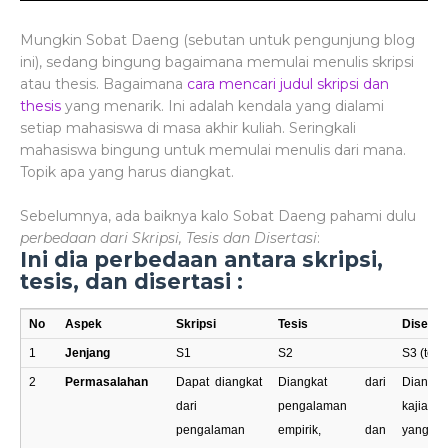
Mungkin Sobat Daeng (sebutan untuk pengunjung blog
ini), sedang bingung bagaimana memulai menulis skripsi
atau thesis. Bagaimana
cara mencari judul skripsi dan
thesis
yang menarik. Ini adalah kendala yang dialami
setiap mahasiswa di masa akhir kuliah. Seringkali
mahasiswa bingung untuk memulai menulis dari mana.
Topik apa yang harus diangkat.
Sebelumnya, ada baiknya kalo Sobat Daeng pahami dulu
perbedaan dari Skripsi, Tesis dan Disertasi
:
Ini dia perbedaan antara skripsi,
tesis, dan disertasi :
No
Aspek
Skripsi
Tesis
Diserta
1
Jenjang
S1
S2
S3 (terti
2
Permasalahan
Dapat diangkat
Diangkat dari
Diangk
dari
pengalaman
kajian 
pengalaman
empirik, dan
yang d