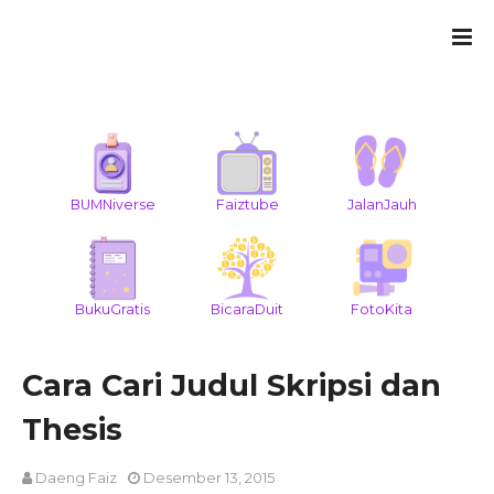
BUMNiverse
Faiztube
JalanJauh
BukuGratis
BicaraDuit
FotoKita
Cara Cari Judul Skripsi dan
Thesis
Daeng Faiz
Desember 13, 2015