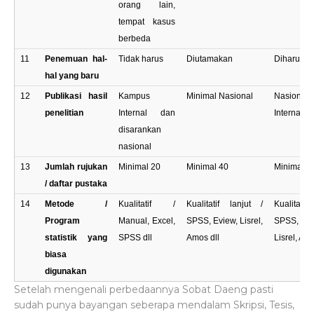
orang lain,
tempat kasus
berbeda
11
Penemuan hal-
Tidak harus
Diutamakan
Diharuska
hal yang baru
12
Publikasi hasil
Kampus
Minimal Nasional
Nasion
penelitian
Internal dan
Internasio
disarankan
nasional
13
Jumlah rujukan
Minimal 20
Minimal 40
Minimal 6
/ daftar pustaka
14
Metode /
Kualitatif /
Kualitatif lanjut /
Kualitatif 
Program
Manual, Excel,
SPSS, Eview, Lisrel,
SPSS, 
statistik yang
SPSS dll
Amos dll
Lisrel, Amo
biasa
digunakan
Setelah mengenali perbedaannya Sobat Daeng pasti
sudah punya bayangan seberapa mendalam Skripsi, Tesis,