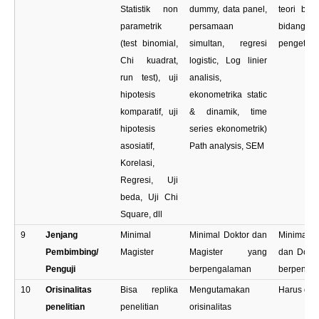
Statistik non
dummy, data panel,
teori bar
parametrik
persamaan
bidang
(test binomial,
simultan, regresi
pengetah
Chi kuadrat,
logistic, Log linier
run test), uji
analisis,
hipotesis
ekonometrika static
komparatif, uji
& dinamik, time
hipotesis
series ekonometrik)
asosiatif,
Path analysis, SEM
Korelasi,
Regresi, Uji
beda, Uji Chi
Square, dll
9
Jenjang
Minimal
Minimal Doktor dan
Minimal P
Pembimbing/
Magister
Magister yang
dan Dokt
Penguji
berpengalaman
berpenga
10
Orisinalitas
Bisa replika
Mengutamakan
Harus orisi
penelitian
penelitian
orisinalitas