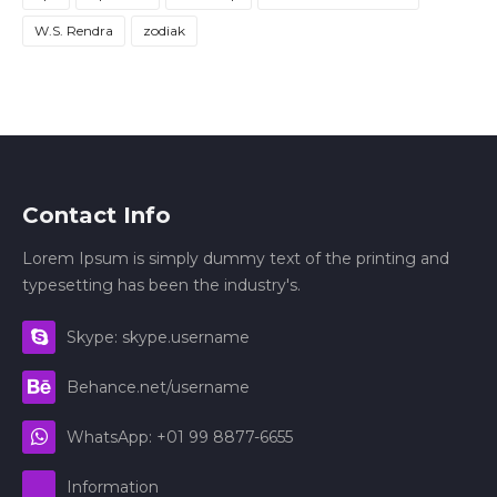
W.S. Rendra
zodiak
Contact Info
Lorem Ipsum is simply dummy text of the printing and
typesetting has been the industry's.
Skype: skype.username
Behance.net/username
WhatsApp: +01 99 8877-6655
Information