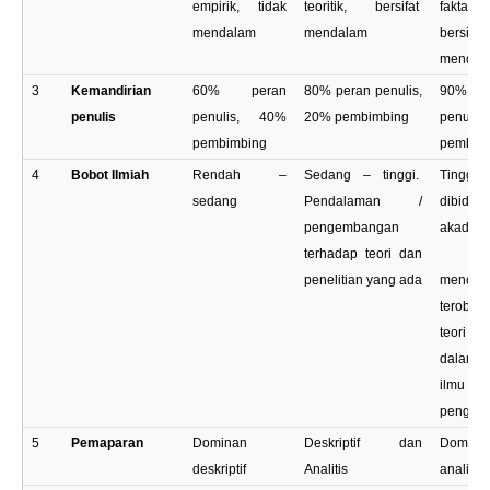
empirik, tidak
teoritik, bersifat
fakta e
mendalam
mendalam
bersifa
mendal
3
Kemandirian
60% peran
80% peran penulis,
90% 
penulis
penulis, 40%
20% pembimbing
penuli
pembimbing
pembim
4
Bobot Ilmiah
Rendah –
Sedang – tinggi.
Tinggi, 
sedang
Pendalaman /
dibidan
pengembangan
akademi
terhadap teori dan
Diwaj
penelitian yang ada
mencari
terobo
teori
dalam 
ilmu
penget
5
Pemaparan
Dominan
Deskriptif dan
Domina
deskriptif
Analitis
analitis