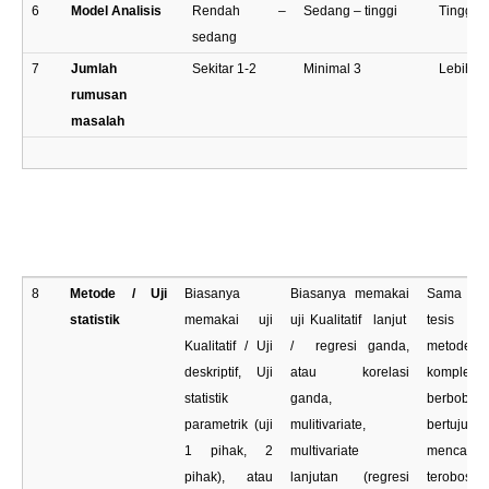
6
Model Analisis
Rendah –
Sedang – tinggi
Tinggi
sedang
7
Jumlah
Sekitar 1-2
Minimal 3
Lebih da
rumusan
masalah
8
Metode / Uji
Biasanya
Biasanya memakai
Sama d
statistik
memakai uji
uji Kualitatif lanjut
tesis 
Kualitatif / Uji
/ regresi ganda,
metode
deskriptif, Uji
atau korelasi
kompleks,
statistik
ganda,
berbobo
parametrik (uji
mulitivariate,
bertujuan
1 pihak, 2
multivariate
mencari
pihak), atau
lanjutan (regresi
terobos