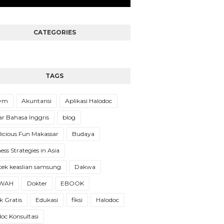
CATEGORIES
TAGS
Gym
Akuntansi
Aplikasi Halodoc
ar Bahasa Inggris
blog
licious Fun Makassar
Budaya
ess Strategies in Asia
cek keaslian samsung
Dakwa
WAH
Dokter
EBOOK
 Gratis
Edukasi
fiksi
Halodoc
oc Konsultasi