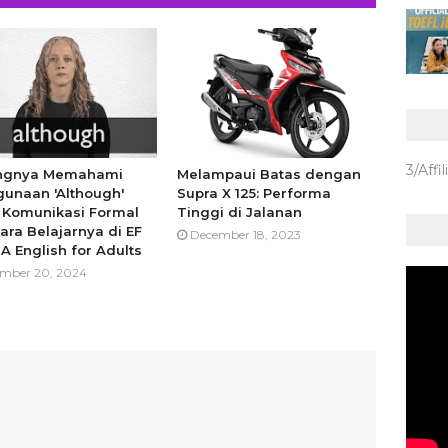
3/Affil
ingnya Memahami
Melampaui Batas dengan
unaan 'Although'
Supra X 125: Performa
 Komunikasi Formal
Tinggi di Jalanan
ara Belajarnya di EF
December 18, 2023
A English for Adults
mber 20, 2024