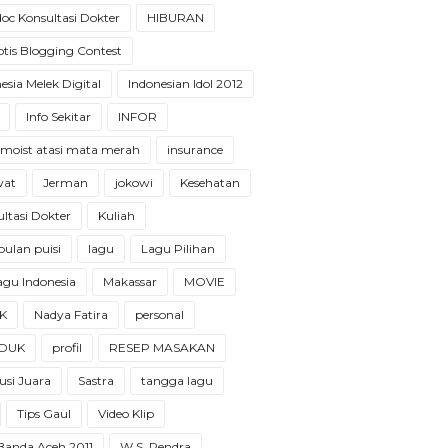
oc Konsultasi Dokter
HIBURAN
tis Blogging Contest
esia Melek Digital
Indonesian Idol 2012
Info Sekitar
INFOR
 moist atasi mata merah
insurance
wat
Jerman
jokowi
Kesehatan
ltasi Dokter
Kuliah
ulan puisi
lagu
Lagu Pilihan
 lagu Indonesia
Makassar
MOVIE
K
Nadya Fatira
personal
DUK
profil
RESEP MASAKAN
usi Juara
Sastra
tangga lagu
Tips Gaul
Video Klip
 Banda Aceh 2011
W.S. Rendra