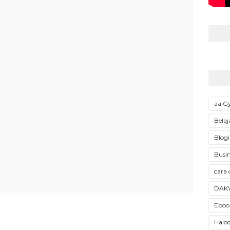
aa 
Belaj
Blogi
Busin
cara 
DAK
Ebook
Halod