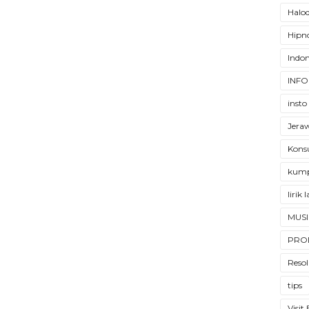
Halod
Hipno
Indon
INFO
insto
Jera
Konsu
kump
lirik
MUSI
PRO
Resol
tips
Visit