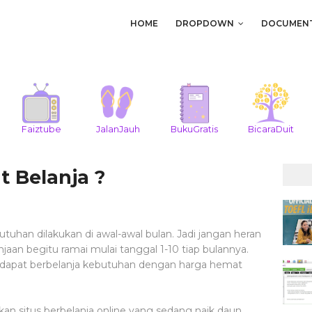
HOME
DROPDOWN
DOCUMEN
Faiztube
JalanJauh
BukuGratis
BicaraDuit
 Belanja ?
utuhan dilakukan di awal-awal bulan. Jadi jangan heran
jaan begitu ramai mulai tanggal 1-10 tiap bulannya.
tuk dapat berbelanja kebutuhan dengan harga hemat
n situs berbelanja online yang sedang naik daun.