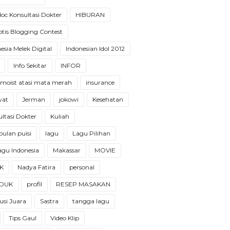
oc Konsultasi Dokter
HIBURAN
tis Blogging Contest
esia Melek Digital
Indonesian Idol 2012
Info Sekitar
INFOR
 moist atasi mata merah
insurance
wat
Jerman
jokowi
Kesehatan
ltasi Dokter
Kuliah
ulan puisi
lagu
Lagu Pilihan
 lagu Indonesia
Makassar
MOVIE
K
Nadya Fatira
personal
DUK
profil
RESEP MASAKAN
usi Juara
Sastra
tangga lagu
Tips Gaul
Video Klip