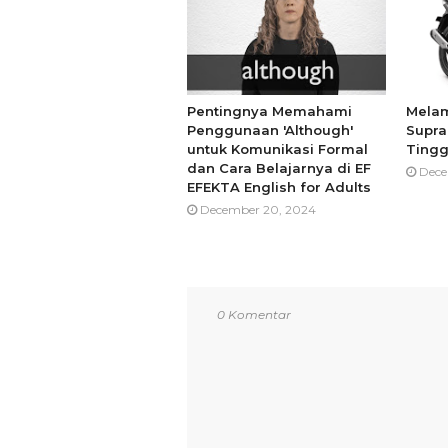
Pentingnya Memahami
Melam
Penggunaan 'Although'
Supra
untuk Komunikasi Formal
Tingg
dan Cara Belajarnya di EF
Dece
EFEKTA English for Adults
December 20, 2024
0 Komentar