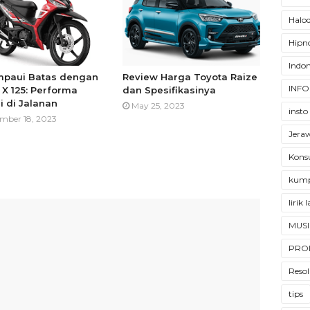
Halod
Hipno
Indon
paui Batas dengan
Review Harga Toyota Raize
INFO
 X 125: Performa
dan Spesifikasinya
i di Jalanan
May 25, 2023
insto
mber 18, 2023
Jera
Konsu
kump
lirik
MUSI
PRO
Resol
tips