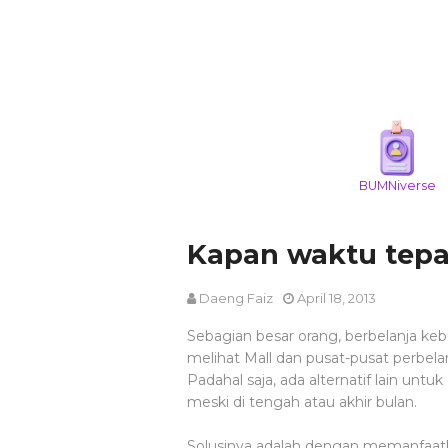
BUMNiverse
Kapan waktu tepat
Daeng Faiz
April 18, 2013
Sebagian besar orang, berbelanja keb
melihat Mall dan pusat-pusat perbelan
Padahal saja, ada alternatif lain un
meski di tengah atau akhir bulan.
Solusinya adalah dengan memanfaatka