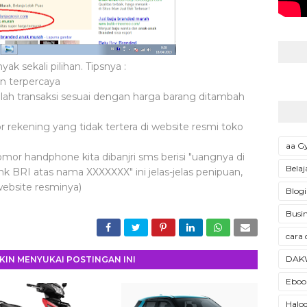
k sekali pilihan. Tipsnya :
an terpercaya
jumlah transaksi sesuai dengan harga barang ditambah
rekening yang tidak tertera di website resmi toko
aa 
omor handphone kita dibanjri sms berisi "uangnya di
Belaj
ank BRI atas nama XXXXXXX" ini jelas-jelas penipuan,
website resminya)
Blogi
Busin
cara 
DAK
IN MENYUKAI POSTINGAN INI
Ebook
Halod