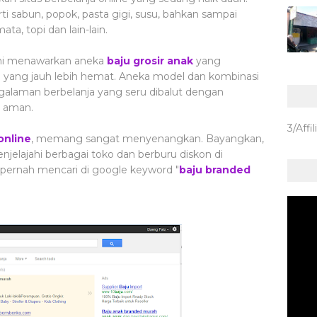
rti sabun, popok, pasta gigi, susu, bahkan sampai
ta, topi dan lain-lain.
 ini menawarkan aneka
baju grosir anak
yang
 yang jauh lebih hemat. Aneka model dan kombinasi
alaman berbelanja yang seru dibalut dengan
n aman.
3/Affil
online
, memang sangat menyenangkan. Bayangkan,
enjelajahi berbagai toko dan berburu diskon di
 pernah mencari di google keyword "
baju branded