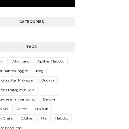
CATEGORIES
TAGS
Gym
Akuntansi
Aplikasi Halodoc
ar Bahasa Inggris
blog
licious Fun Makassar
Budaya
ess Strategies in Asia
cek keaslian samsung
Dakwa
WAH
Dokter
EBOOK
 Gratis
Edukasi
fiksi
Halodoc
oc Konsultasi