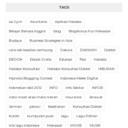
TAGS
aa Gym
Akuntansi
Aplikasi Halodoc
Belajar Bahasa Inggris
blog
Blogilicious Fun Makassar
Budaya
Business Strategies in Asia
cara cek keaslian samsung
Dakwa
DAKWAH
Dokter
EBOOK
Ebook Gratis
Edukasi
fiksi
Halodoc
Halodoc Konsultasi
Halodoc Konsultasi Dokter
HIBURAN
Hipnotis Blogging Contest
Indonesia Melek Digital
Indonesian Idol 2012
INFO
Info Sekitar
INFOR
insto moist atasi mata merah
insurance
Jerawat
Jerman
jokowi
Kesehatan
Konsultasi Dokter
Kuliah
kumpulan puisi
lagu
Lagu Pilihan
lirik lagu Indonesia
Makassar
MOVIE
MUSIK