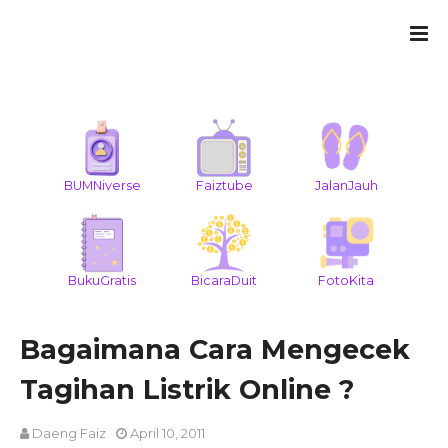
BUMNiverse
Faiztube
JalanJauh
BukuGratis
BicaraDuit
FotoKita
Bagaimana Cara Mengecek
Tagihan Listrik Online ?
Daeng Faiz
April 10, 2011