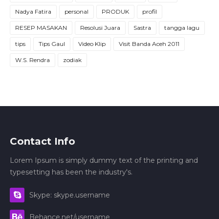
Nadya Fatira
personal
PRODUK
profil
RESEP MASAKAN
Resolusi Juara
Sastra
tangga lagu
tips
Tips Gaul
Video Klip
Visit Banda Aceh 2011
W.S. Rendra
zodiak
Contact Info
Lorem Ipsum is simply dummy text of the printing and
typesetting has been the industry's.
Skype: skype.username
Behance.net/username