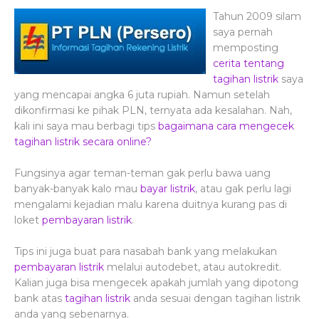
Tahun 2009 silam
saya pernah
memposting
cerita tentang
tagihan listrik
saya
yang mencapai angka 6 juta rupiah. Namun setelah
dikonfirmasi ke pihak PLN, ternyata ada kesalahan. Nah,
kali ini saya mau berbagi tips
bagaimana cara mengecek
tagihan listrik secara online?
Fungsinya agar teman-teman gak perlu bawa uang
banyak-banyak kalo mau
bayar listrik
, atau gak perlu lagi
mengalami kejadian malu karena duitnya kurang pas di
loket
pembayaran listrik
.
Tips ini juga buat para nasabah bank yang melakukan
pembayaran listrik
melalui autodebet, atau autokredit.
Kalian juga bisa mengecek apakah jumlah yang dipotong
bank atas
tagihan listrik
anda sesuai dengan tagihan listrik
anda yang sebenarnya.