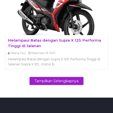
Melampaui Batas dengan Supra X 125: Performa
Tinggi di Jalanan
Daeng Faiz
Desember 18, 2023
Melampaui Batas dengan Supra X 125: Performa Tinggi di
Jalanan Supra X 125 , motor b…
Tampilkan Selengkapnya