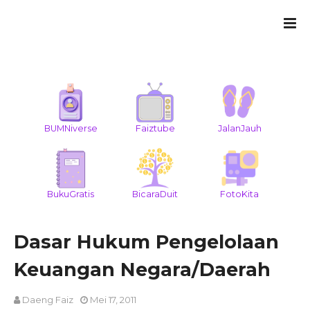
BUMNiverse
Faiztube
JalanJauh
BukuGratis
BicaraDuit
FotoKita
Dasar Hukum Pengelolaan
Keuangan Negara/Daerah
Daeng Faiz
Mei 17, 2011