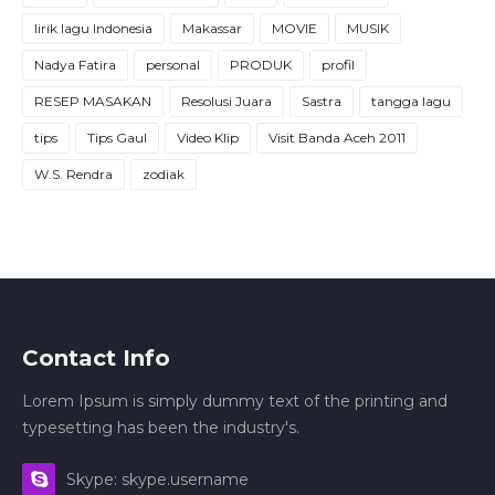
lirik lagu Indonesia
Makassar
MOVIE
MUSIK
Nadya Fatira
personal
PRODUK
profil
RESEP MASAKAN
Resolusi Juara
Sastra
tangga lagu
tips
Tips Gaul
Video Klip
Visit Banda Aceh 2011
W.S. Rendra
zodiak
Contact Info
Lorem Ipsum is simply dummy text of the printing and
typesetting has been the industry's.
Skype: skype.username