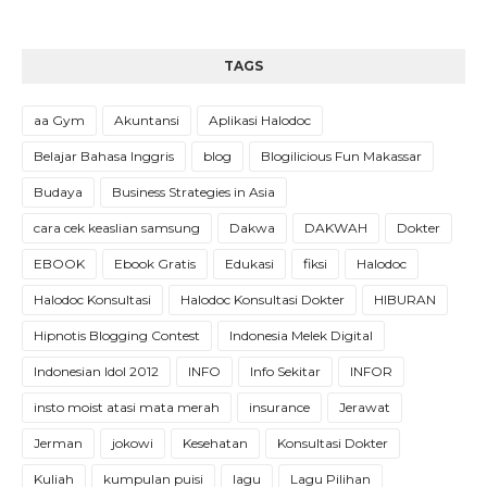
TAGS
aa Gym
Akuntansi
Aplikasi Halodoc
Belajar Bahasa Inggris
blog
Blogilicious Fun Makassar
Budaya
Business Strategies in Asia
cara cek keaslian samsung
Dakwa
DAKWAH
Dokter
EBOOK
Ebook Gratis
Edukasi
fiksi
Halodoc
Halodoc Konsultasi
Halodoc Konsultasi Dokter
HIBURAN
Hipnotis Blogging Contest
Indonesia Melek Digital
Indonesian Idol 2012
INFO
Info Sekitar
INFOR
insto moist atasi mata merah
insurance
Jerawat
Jerman
jokowi
Kesehatan
Konsultasi Dokter
Kuliah
kumpulan puisi
lagu
Lagu Pilihan