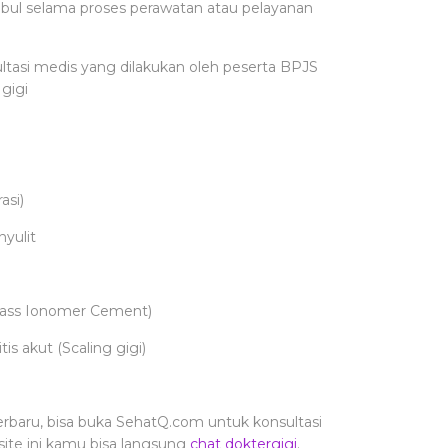
timbul selama proses perawatan atau pelayanan
tasi medis yang dilakukan oleh peserta BPJS
gigi
asi)
yulit
lass Ionomer Cement)
is akut (Scaling gigi)
rbaru, bisa buka SehatQ.com untuk konsultasi
site ini kamu bisa langsung
chat doktergigi
.