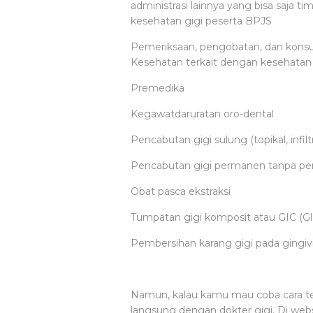
administrasi lainnya yang bisa saja 
kesehatan gigi peserta BPJS
Pemeriksaan, pengobatan, dan konsul
Kesehatan terkait dengan kesehatan 
Premedika
Kegawatdaruratan oro-dental
Pencabutan gigi sulung (topikal, infiltr
Pencabutan gigi permanen tanpa pen
Obat pasca ekstraksi
Tumpatan gigi komposit atau GIC (G
Pembersihan karang gigi pada gingivit
Namun, kalau kamu mau coba cara te
langsung dengan dokter gigi. Di web