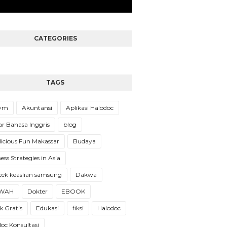
CATEGORIES
TAGS
Gym
Akuntansi
Aplikasi Halodoc
ar Bahasa Inggris
blog
licious Fun Makassar
Budaya
ess Strategies in Asia
cek keaslian samsung
Dakwa
WAH
Dokter
EBOOK
 Gratis
Edukasi
fiksi
Halodoc
oc Konsultasi