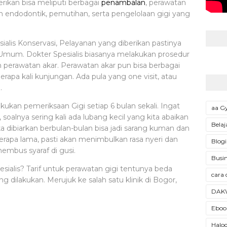
rikan bisa meliputi berbagai
penambalan
, perawatan
n endodontik, pemutihan, serta pengelolaan gigi yang
alis Konservasi, Pelayanan yang diberikan pastinya
Umum. Dokter Spesialis biasanya melakukan prosedur
perawatan akar. Perawatan akar pun bisa berbagai
rapa kali kunjungan. Ada pula yang one visit, atau
.
kukan pemeriksaan Gigi setiap 6 bulan sekali. Ingat
aa 
 soalnya sering kali ada lubang kecil yang kita abaikan
Belaj
ika dibiarkan berbulan-bulan bisa jadi sarang kuman dan
erapa lama, pasti akan menimbulkan rasa nyeri dan
Blogi
nembus syaraf di gusi.
Busin
spesialis? Tarif untuk perawatan gigi tentunya beda
cara 
g dilakukan. Merujuk ke salah satu klinik di Bogor,
DAK
Ebook
Halod