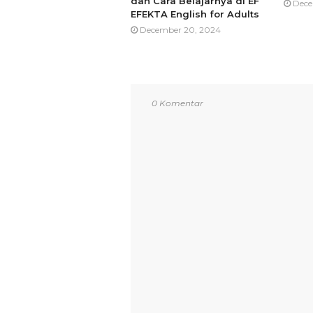
dan Cara Belajarnya di EF
Dece
EFEKTA English for Adults
December 20, 2024
0 Komentar