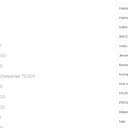
Halod
Hipno
Indon
INFO
0
insto
Jera
000
Konsu
00
kump
/trepanasi
75.000
lirik
00
MUSI
000
PRO
000
Resol
0
tips
00