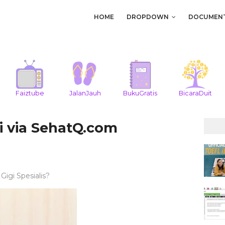
HOME
DROPDOWN
DOCUMEN
Faiztube
JalanJauh
BukuGratis
BicaraDuit
i via SehatQ.com
igi Spesialis?