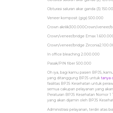
Obturasi saluran akar ganda (3)
150.0
Veneer komposit (gigi)
500.000
Crown akrilik
300.000
Crown/veneer/
Crown/veneer/bridge Emax
1.600.00
Crown/veneer/bridge Zirconia
2.100.
In office bleaching
2.000.000
Pasak/PIN fiber
500.000
Oh iya, bagi kamu pasien BPJS, kamu 
yang ditanggung BPJS untuk
tanya 
fasilitas BPJS Kesehatan untuk pera
semua cakupan pelayanan yang akan 
Peraturan BPJS Kesehatan Nomor 1 Ta
yang akan dijamin oleh BPJS Kesehata
Administrasi pelayanan, terdiri atas b