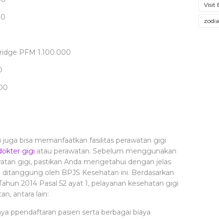
Visit
00
zodi
bridge PFM
1.100.000
0
000
juga bisa memanfaatkan fasilitas perawatan gigi
dokter gigi
atau perawatan. Sebelum menggunakan
watan gigi, pastikan Anda mengetahui dengan jelas
ditanggung oleh BPJS Kesehatan ini. Berdasarkan
hun 2014 Pasal 52 ayat 1, pelayanan kesehatan gigi
n, antara lain:
iaya ppendaftaran pasien serta berbagai biaya