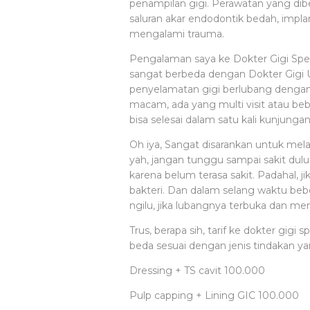
penampilan gigi. Perawatan yang dibe
saluran akar endodontik bedah, impla
mengalami trauma.
Pengalaman saya ke Dokter Gigi Spesi
sangat berbeda dengan Dokter Gigi 
penyelamatan gigi berlubang dengan 
macam, ada yang multi visit atau bebe
bisa selesai dalam satu kali kunjungan
Oh iya, Sangat disarankan untuk mela
yah, jangan tunggu sampai sakit dulu,
karena belum terasa sakit. Padahal, j
bakteri. Dan dalam selang waktu beb
ngilu, jika lubangnya terbuka dan me
Trus, berapa sih, tarif ke dokter gigi 
beda sesuai dengan jenis tindakan yan
Dressing + TS cavit
100.000
Pulp capping + Lining GIC
100.000