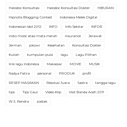
Halodoc Konsultasi
Halodoc Konsultasi Dokter
HIBURAN
Hipnotis Blogging Contest
Indonesia Melek Digital
Indonesian Idol 2012
INFO
Info Sekitar
INFOR
insto moist atasi mata merah
insurance
Jerawat
Jerman
jokowi
Kesehatan
Konsultasi Dokter
Kuliah
kumpulan puisi
lagu
Lagu Pilihan
lirik lagu Indonesia
Makassar
MOVIE
MUSIK
Nadya Fatira
personal
PRODUK
profil
RESEP MASAKAN
Resolusi Juara
Sastra
tangga lagu
tips
Tips Gaul
Video Klip
Visit Banda Aceh 2011
W.S. Rendra
zodiak