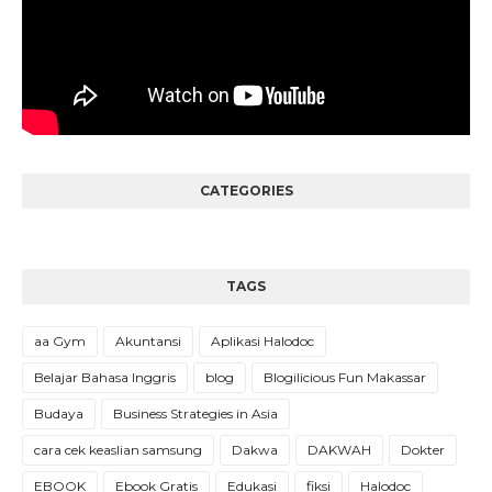
CATEGORIES
TAGS
aa Gym
Akuntansi
Aplikasi Halodoc
Belajar Bahasa Inggris
blog
Blogilicious Fun Makassar
Budaya
Business Strategies in Asia
cara cek keaslian samsung
Dakwa
DAKWAH
Dokter
EBOOK
Ebook Gratis
Edukasi
fiksi
Halodoc