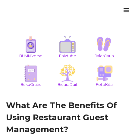
BUMNiverse
Faiztube
JalanJauh
BukuGratis
BicaraDuit
FotoKita
What Are The Benefits Of
Using Restaurant Guest
Management?