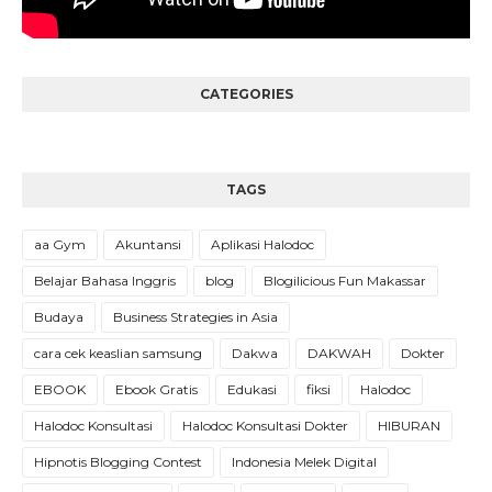
CATEGORIES
TAGS
aa Gym
Akuntansi
Aplikasi Halodoc
Belajar Bahasa Inggris
blog
Blogilicious Fun Makassar
Budaya
Business Strategies in Asia
cara cek keaslian samsung
Dakwa
DAKWAH
Dokter
EBOOK
Ebook Gratis
Edukasi
fiksi
Halodoc
Halodoc Konsultasi
Halodoc Konsultasi Dokter
HIBURAN
Hipnotis Blogging Contest
Indonesia Melek Digital