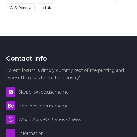
W.S. Rendra
zodiak
Contact Info
Lorem Ipsum is simply dummy text of the printing and
typesetting has been the industry's.
Skype: skype.username
Behance.net/username
WhatsApp: +01 99 8877-6655
Information