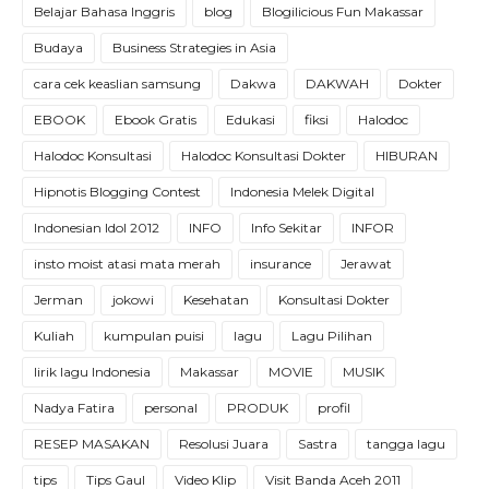
Belajar Bahasa Inggris
blog
Blogilicious Fun Makassar
Budaya
Business Strategies in Asia
cara cek keaslian samsung
Dakwa
DAKWAH
Dokter
EBOOK
Ebook Gratis
Edukasi
fiksi
Halodoc
Halodoc Konsultasi
Halodoc Konsultasi Dokter
HIBURAN
Hipnotis Blogging Contest
Indonesia Melek Digital
Indonesian Idol 2012
INFO
Info Sekitar
INFOR
insto moist atasi mata merah
insurance
Jerawat
Jerman
jokowi
Kesehatan
Konsultasi Dokter
Kuliah
kumpulan puisi
lagu
Lagu Pilihan
lirik lagu Indonesia
Makassar
MOVIE
MUSIK
Nadya Fatira
personal
PRODUK
profil
RESEP MASAKAN
Resolusi Juara
Sastra
tangga lagu
tips
Tips Gaul
Video Klip
Visit Banda Aceh 2011