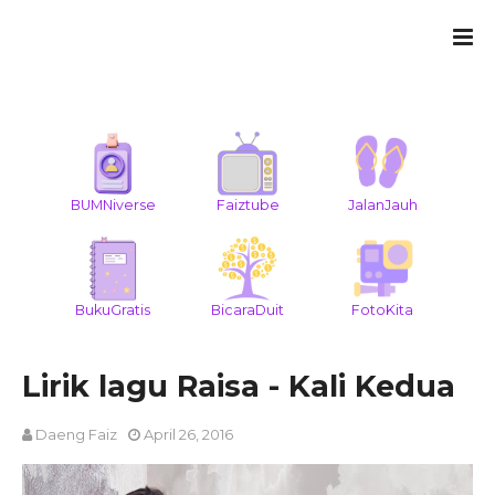
BUMNiverse
Faiztube
JalanJauh
BukuGratis
BicaraDuit
FotoKita
Lirik lagu Raisa - Kali Kedua
Daeng Faiz
April 26, 2016