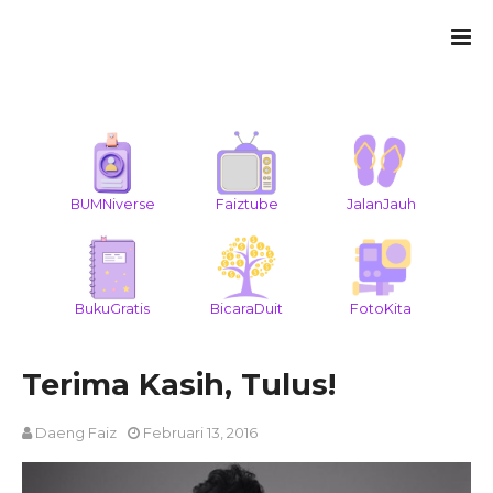
BUMNiverse
Faiztube
JalanJauh
BukuGratis
BicaraDuit
FotoKita
Terima Kasih, Tulus!
Daeng Faiz
Februari 13, 2016