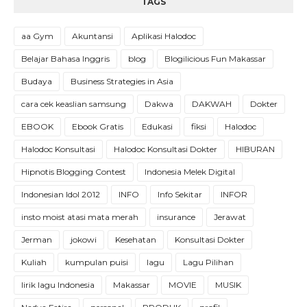
TAGS
aa Gym
Akuntansi
Aplikasi Halodoc
Belajar Bahasa Inggris
blog
Blogilicious Fun Makassar
Budaya
Business Strategies in Asia
cara cek keaslian samsung
Dakwa
DAKWAH
Dokter
EBOOK
Ebook Gratis
Edukasi
fiksi
Halodoc
Halodoc Konsultasi
Halodoc Konsultasi Dokter
HIBURAN
Hipnotis Blogging Contest
Indonesia Melek Digital
Indonesian Idol 2012
INFO
Info Sekitar
INFOR
insto moist atasi mata merah
insurance
Jerawat
Jerman
jokowi
Kesehatan
Konsultasi Dokter
Kuliah
kumpulan puisi
lagu
Lagu Pilihan
lirik lagu Indonesia
Makassar
MOVIE
MUSIK