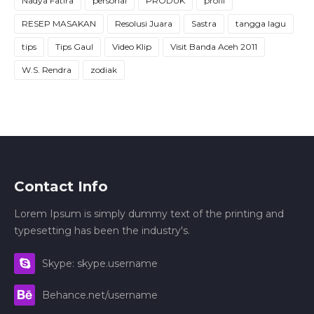
Nadya Fatira
personal
PRODUK
profil
RESEP MASAKAN
Resolusi Juara
Sastra
tangga lagu
tips
Tips Gaul
Video Klip
Visit Banda Aceh 2011
W.S. Rendra
zodiak
Contact Info
Lorem Ipsum is simply dummy text of the printing and
typesetting has been the industry's.
Skype: skype.username
Behance.net/username