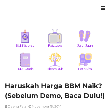
BUMNiverse
Faiztube
JalanJauh
BukuGratis
BicaraDuit
FotoKita
Haruskah Harga BBM Naik?
(Sebelum Demo, Baca Dulu!)
Daeng Faiz
November 19, 2014