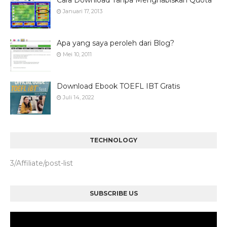
Cara Download Tanpa Menghabiskan Quota
Januari 17, 2013
Apa yang saya peroleh dari Blog?
Mei 10, 2011
Download Ebook TOEFL IBT Gratis
Juli 14, 2022
TECHNOLOGY
3/Affiliate/post-list
SUBSCRIBE US