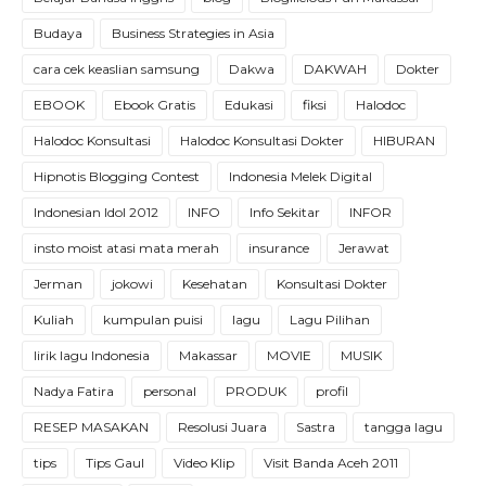
Budaya
Business Strategies in Asia
cara cek keaslian samsung
Dakwa
DAKWAH
Dokter
EBOOK
Ebook Gratis
Edukasi
fiksi
Halodoc
Halodoc Konsultasi
Halodoc Konsultasi Dokter
HIBURAN
Hipnotis Blogging Contest
Indonesia Melek Digital
Indonesian Idol 2012
INFO
Info Sekitar
INFOR
insto moist atasi mata merah
insurance
Jerawat
Jerman
jokowi
Kesehatan
Konsultasi Dokter
Kuliah
kumpulan puisi
lagu
Lagu Pilihan
lirik lagu Indonesia
Makassar
MOVIE
MUSIK
Nadya Fatira
personal
PRODUK
profil
RESEP MASAKAN
Resolusi Juara
Sastra
tangga lagu
tips
Tips Gaul
Video Klip
Visit Banda Aceh 2011