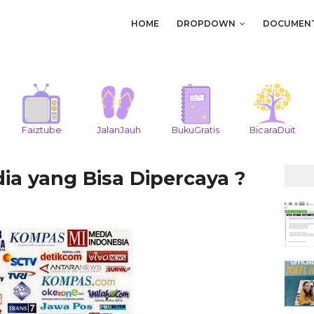
HOME
DROPDOWN
DOCUMEN
Faiztube
JalanJauh
BukuGratis
BicaraDuit
a yang Bisa Dipercaya ?