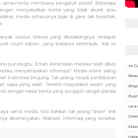
 serta-merta membawa pengaruh positif. Beberapa
ngan menyebarkan berita yang tidak akurat atau
dahal, media seharusnya bijak di garis tak berpihak,
i.
banyak stasiun televisi yang dibelakangnya terdapat
quick count pilpres yang biasanya serempak, kali ini
line pun begitu. Entah, kenetralan mereka telah dibeli
aa 
f ketika menyampaikan informasi? Media online saling
Belaj
 Indonesia bingung. Tak jarang, terjadi perdebatan
an siapa yang salah. Terlebih masyarakat awam yang
Blogi
esti dengan narasi berita yang sungguh sangat pandai
Busin
cara 
ercaya sama media. Kita bahkan tak jarang "share" link
DAK
snya dipertanyakan. Walhasil, Informasi yang tersebar
Ebook
Halod