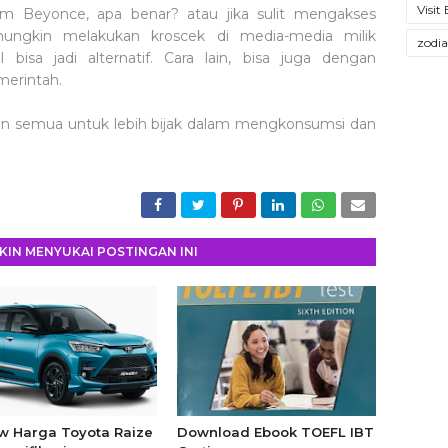
Visit
am Beyonce, apa benar? atau jika sulit mengakses
mungkin melakukan kroscek di media-media milik
zodi
bisa jadi alternatif. Cara lain, bisa juga dengan
merintah.
kan semua untuk lebih bijak dalam mengkonsumsi dan
IN MENYUKAI POSTINGAN INI
w Harga Toyota Raize
Download Ebook TOEFL IBT