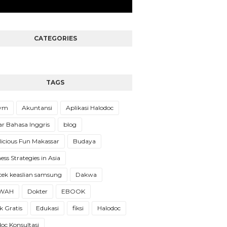
CATEGORIES
TAGS
Gym
Akuntansi
Aplikasi Halodoc
ar Bahasa Inggris
blog
licious Fun Makassar
Budaya
ess Strategies in Asia
cek keaslian samsung
Dakwa
WAH
Dokter
EBOOK
 Gratis
Edukasi
fiksi
Halodoc
oc Konsultasi