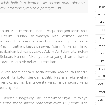
 lebih baik kita kembali ke zaman dulu, dimana
Halod
etapi informasinya bisa dipercaya".
Hipno
Indon
INFO
n ini. Kita memang harus maju menjadi lebih baik,
t umum, sudah selayaknya kita cermat dalam
insto
n mudah percaya sebuah berita yang diperoleh dari
Jera
. Masih ingatkan, kasus pesawat Adam Air yang hilang,
engabarkan bahwa pesawat Adam Air telah ditemukan
Konsu
 Selatan. Namun, faktanya berita yang disampaikan di
kump
i pesawat Adam Air belum ditemukan.
lirik
lakukan
share
berita di social media. Apalagi tau sendiri,
MUSI
sudah terkotori dengan politik. Kasihan rekan-rekan
mengkonsumsi berita-berita yang anda sebar, yang
PRO
pertanyakan.
Resol
, kroscek langsung ke narasumber-nya. Misalnya,
tips
e yang mengupload potongan ayat Al-Qur'an".
Kan,