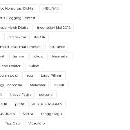
oc Konsultasi Dokter
HIBURAN
tis Blogging Contest
esia Melek Digital
Indonesian Idol 2012
Info Sekitar
INFOR
 moist atasi mata merah
insurance
wat
Jerman
jokowi
Kesehatan
ltasi Dokter
Kuliah
ulan puisi
lagu
Lagu Pilihan
 lagu Indonesia
Makassar
MOVIE
K
Nadya Fatira
personal
DUK
profil
RESEP MASAKAN
usi Juara
Sastra
tangga lagu
Tips Gaul
Video Klip