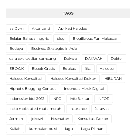
TAGS
aa Gym
Akuntansi
Aplikasi Halodoc
Belajar Bahasa Inggris
blog
Blogilicious Fun Makassar
Budaya
Business Strategies in Asia
cara cek keaslian samsung
Dakwa
DAKWAH
Dokter
EBOOK
Ebook Gratis
Edukasi
fiksi
Halodoc
Halodoc Konsultasi
Halodoc Konsultasi Dokter
HIBURAN
Hipnotis Blogging Contest
Indonesia Melek Digital
Indonesian Idol 2012
INFO
Info Sekitar
INFOR
insto moist atasi mata merah
insurance
Jerawat
Jerman
jokowi
Kesehatan
Konsultasi Dokter
Kuliah
kumpulan puisi
lagu
Lagu Pilihan