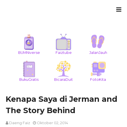
BUMNiverse
Faiztube
JalanJauh
BukuGratis
BicaraDuit
FotoKita
Kenapa Saya di Jerman and
The Story Behind
Daeng Faiz
Oktober 02, 2014