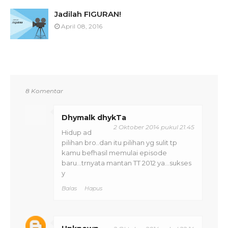
Jadilah FIGURAN!
April 08, 2016
8 Komentar
Dhymalk dhykTa
2 Oktober 2014 pukul 21.45
Hidup ad
pilihan bro..dan itu pilihan yg sulit tp
kamu befhasil memulai episode
baru...trnyata mantan TT 2012 ya...sukses
y
Balas
Hapus