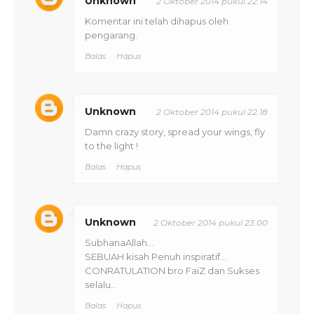
Unknown
2 Oktober 2014 pukul 22.14
Komentar ini telah dihapus oleh
pengarang.
Balas
Hapus
Unknown
2 Oktober 2014 pukul 22.18
Damn crazy story, spread your wings, fly
to the light !
Balas
Hapus
Unknown
2 Oktober 2014 pukul 23.00
SubhanaAllah...
SEBUAH kisah Penuh inspiratif...
CONRATULATION bro FaiZ dan Sukses
selalu...
Balas
Hapus