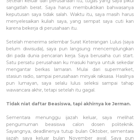
Setelah keluar dari perusahaan itu, tugas yang saya pikul
sangatlah berat. Saya harus membuktikan bahwasanya
keputusan saya tidak salah. Waktu itu, saya masih harus
menyelesaikan kuliah saya, yang sempat saya cuti kan
karena bekerja di perusahaan itu.
Setelah menerima selembar Surat Keterangan Lulus (saya
belum diwisuda), saya pun langsung mencemplungkan
diri pada dunia pencarian kerja. Saya berusaha curi start.
Satu persatu perusahaan ku masuki hanya untuk sekedar
mengantar berkas lamaran. Mulai dari supermarket,
stasiun radio, sampai perusahaan minyak raksasa. Hasilnya
pun lumayan, saya selalu lulus seleksi sampai tahap
wawancara akhir, tetapi setelah itu gagal.
Tidak niat daftar Beasiswa, tapi akhirnya ke Jerman.
Sementara menunggu ijazah keluar, saya melihat
pengumuman beasiswa calon dosen politeknik.
Sayangnya, deadlinenya tutup bulan Oktober, sementara
ijazah saya keluar bulan November awal. Saya pun