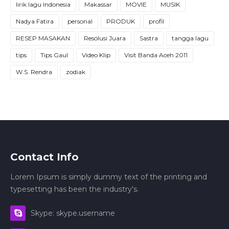
lirik lagu Indonesia
Makassar
MOVIE
MUSIK
Nadya Fatira
personal
PRODUK
profil
RESEP MASAKAN
Resolusi Juara
Sastra
tangga lagu
tips
Tips Gaul
Video Klip
Visit Banda Aceh 2011
W.S. Rendra
zodiak
Contact Info
Lorem Ipsum is simply dummy text of the printing and
typesetting has been the industry's.
Skype: skype.username