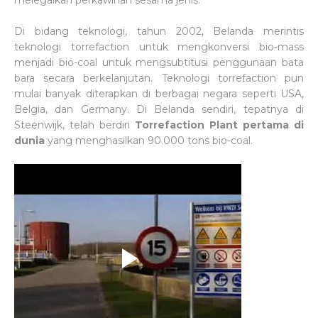
melegalkan perkawinan sesama jenis.
Di bidang teknologi, tahun 2002, Belanda merintis
teknologi torrefaction untuk mengkonversi bio-mass
menjadi bio-coal untuk mengsubtitusi penggunaan bata
bara secara berkelanjutan. Teknologi torrefaction pun
mulai banyak diterapkan di berbagai negara seperti USA,
Belgia, dan Germany. Di Belanda sendiri, tepatnya di
Steenwijk, telah berdiri
Torrefaction Plant pertama di
dunia
yang menghasilkan 90.000 tons bio-coal.