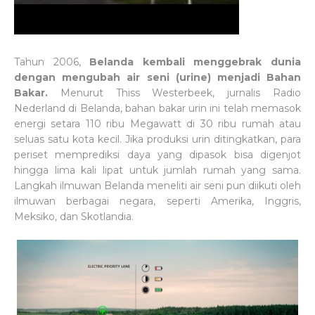
Tahun 2006,
Belanda kembali menggebrak dunia
dengan mengubah air seni (urine) menjadi Bahan
Bakar.
Menurut Thiss Westerbeek, jurnalis Radio
Nederland di Belanda, bahan bakar urin ini telah memasok
energi setara 110 ribu Megawatt di 30 ribu rumah atau
seluas satu kota kecil. Jika produksi urin ditingkatkan, para
periset memprediksi daya yang dipasok bisa digenjot
hingga lima kali lipat untuk jumlah rumah yang sama.
Langkah ilmuwan Belanda meneliti air seni pun diikuti oleh
ilmuwan berbagai negara, seperti Amerika, Inggris,
Meksiko, dan Skotlandia.