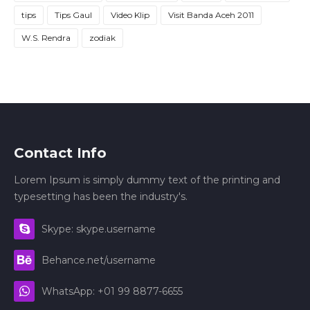
tips
Tips Gaul
Video Klip
Visit Banda Aceh 2011
W.S. Rendra
zodiak
Contact Info
Lorem Ipsum is simply dummy text of the printing and
typesetting has been the industry's.
Skype: skype.username
Behance.net/username
WhatsApp: +01 99 8877-6655