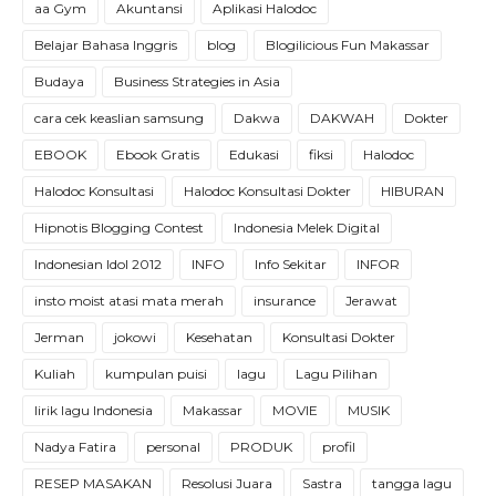
aa Gym
Akuntansi
Aplikasi Halodoc
Belajar Bahasa Inggris
blog
Blogilicious Fun Makassar
Budaya
Business Strategies in Asia
cara cek keaslian samsung
Dakwa
DAKWAH
Dokter
EBOOK
Ebook Gratis
Edukasi
fiksi
Halodoc
Halodoc Konsultasi
Halodoc Konsultasi Dokter
HIBURAN
Hipnotis Blogging Contest
Indonesia Melek Digital
Indonesian Idol 2012
INFO
Info Sekitar
INFOR
insto moist atasi mata merah
insurance
Jerawat
Jerman
jokowi
Kesehatan
Konsultasi Dokter
Kuliah
kumpulan puisi
lagu
Lagu Pilihan
lirik lagu Indonesia
Makassar
MOVIE
MUSIK
Nadya Fatira
personal
PRODUK
profil
RESEP MASAKAN
Resolusi Juara
Sastra
tangga lagu