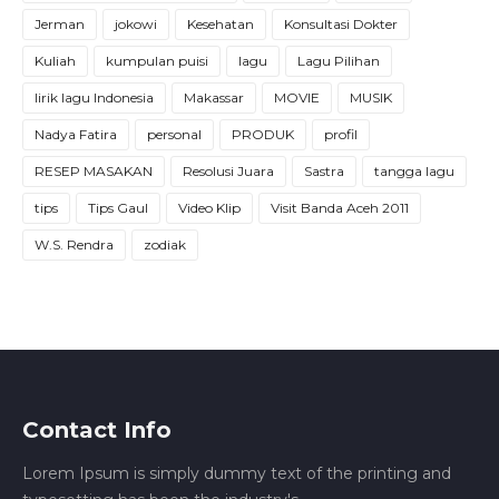
Jerman
jokowi
Kesehatan
Konsultasi Dokter
Kuliah
kumpulan puisi
lagu
Lagu Pilihan
lirik lagu Indonesia
Makassar
MOVIE
MUSIK
Nadya Fatira
personal
PRODUK
profil
RESEP MASAKAN
Resolusi Juara
Sastra
tangga lagu
tips
Tips Gaul
Video Klip
Visit Banda Aceh 2011
W.S. Rendra
zodiak
Contact Info
Lorem Ipsum is simply dummy text of the printing and