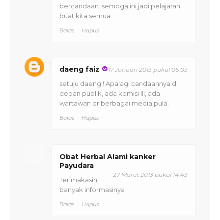
bercandaan. semoga ini jadi pelajaran
buat kita semua
Balas
Hapus
daeng faiz
17 Januari 2013 pukul 06.03
setuju daeng ! Apalagi candaannya di
depan publik, ada komisi III, ada
wartawan dr berbagai media pula.
Balas
Hapus
Obat Herbal Alami kanker
Payudara
27 Maret 2013 pukul 14.43
Terimakasih
banyak informasinya
Balas
Hapus