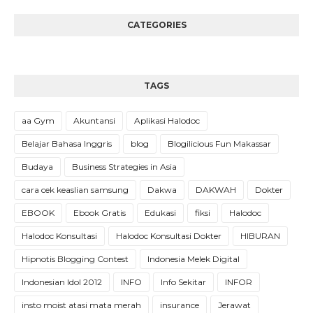
CATEGORIES
TAGS
aa Gym
Akuntansi
Aplikasi Halodoc
Belajar Bahasa Inggris
blog
Blogilicious Fun Makassar
Budaya
Business Strategies in Asia
cara cek keaslian samsung
Dakwa
DAKWAH
Dokter
EBOOK
Ebook Gratis
Edukasi
fiksi
Halodoc
Halodoc Konsultasi
Halodoc Konsultasi Dokter
HIBURAN
Hipnotis Blogging Contest
Indonesia Melek Digital
Indonesian Idol 2012
INFO
Info Sekitar
INFOR
insto moist atasi mata merah
insurance
Jerawat