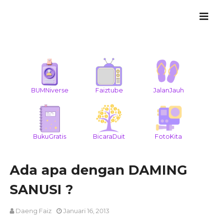
BUMNiverse
Faiztube
JalanJauh
BukuGratis
BicaraDuit
FotoKita
Ada apa dengan DAMING
SANUSI ?
Daeng Faiz
Januari 16, 2013