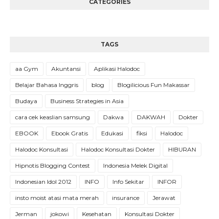
CATEGORIES
TAGS
aa Gym
Akuntansi
Aplikasi Halodoc
Belajar Bahasa Inggris
blog
Blogilicious Fun Makassar
Budaya
Business Strategies in Asia
cara cek keaslian samsung
Dakwa
DAKWAH
Dokter
EBOOK
Ebook Gratis
Edukasi
fiksi
Halodoc
Halodoc Konsultasi
Halodoc Konsultasi Dokter
HIBURAN
Hipnotis Blogging Contest
Indonesia Melek Digital
Indonesian Idol 2012
INFO
Info Sekitar
INFOR
insto moist atasi mata merah
insurance
Jerawat
Jerman
jokowi
Kesehatan
Konsultasi Dokter