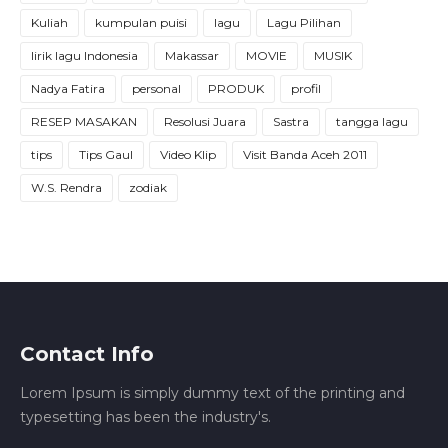
Kuliah
kumpulan puisi
lagu
Lagu Pilihan
lirik lagu Indonesia
Makassar
MOVIE
MUSIK
Nadya Fatira
personal
PRODUK
profil
RESEP MASAKAN
Resolusi Juara
Sastra
tangga lagu
tips
Tips Gaul
Video Klip
Visit Banda Aceh 2011
W.S. Rendra
zodiak
Contact Info
Lorem Ipsum is simply dummy text of the printing and
typesetting has been the industry's.