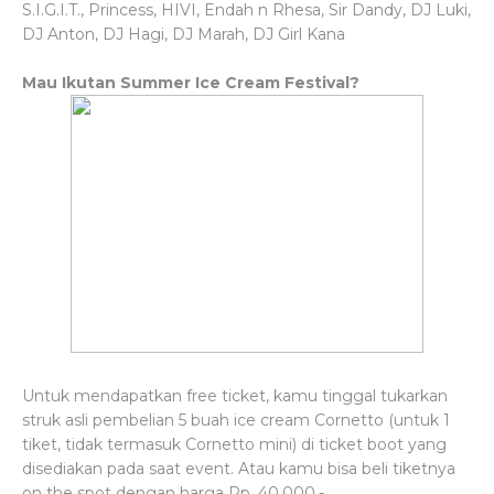
S.I.G.I.T., Princess, HIVI, Endah n Rhesa, Sir Dandy, DJ Luki,
DJ Anton, DJ Hagi, DJ Marah, DJ Girl Kana
Mau Ikutan Summer Ice Cream Festival?
Untuk mendapatkan free ticket, kamu tinggal tukarkan
struk asli pembelian 5 buah ice cream Cornetto (untuk 1
tiket, tidak termasuk Cornetto mini) di ticket boot yang
disediakan pada saat event. Atau kamu bisa beli tiketnya
on the spot dengan harga Rp. 40.000,-