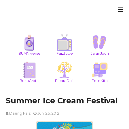
BUMNiverse
Faiztube
JalanJauh
BukuGratis
BicaraDuit
FotoKita
Summer Ice Cream Festival
Daeng Faiz
Juni 26, 2012