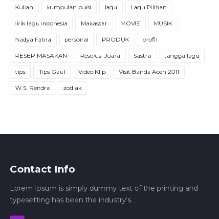
Kuliah
kumpulan puisi
lagu
Lagu Pilihan
lirik lagu Indonesia
Makassar
MOVIE
MUSIK
Nadya Fatira
personal
PRODUK
profil
RESEP MASAKAN
Resolusi Juara
Sastra
tangga lagu
tips
Tips Gaul
Video Klip
Visit Banda Aceh 2011
W.S. Rendra
zodiak
Contact Info
Lorem Ipsum is simply dummy text of the printing and
typesetting has been the industry's.