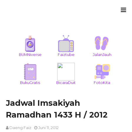
BUMNiverse
Faiztube
JalanJauh
BukuGratis
BicaraDuit
FotoKita
Jadwal Imsakiyah
Ramadhan 1433 H / 2012
Daeng Faiz
Juni 11, 2012