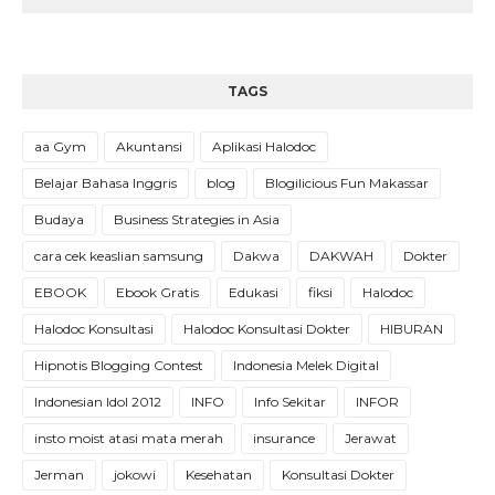
TAGS
aa Gym
Akuntansi
Aplikasi Halodoc
Belajar Bahasa Inggris
blog
Blogilicious Fun Makassar
Budaya
Business Strategies in Asia
cara cek keaslian samsung
Dakwa
DAKWAH
Dokter
EBOOK
Ebook Gratis
Edukasi
fiksi
Halodoc
Halodoc Konsultasi
Halodoc Konsultasi Dokter
HIBURAN
Hipnotis Blogging Contest
Indonesia Melek Digital
Indonesian Idol 2012
INFO
Info Sekitar
INFOR
insto moist atasi mata merah
insurance
Jerawat
Jerman
jokowi
Kesehatan
Konsultasi Dokter