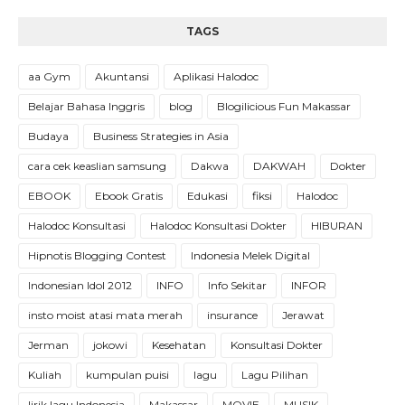
TAGS
aa Gym
Akuntansi
Aplikasi Halodoc
Belajar Bahasa Inggris
blog
Blogilicious Fun Makassar
Budaya
Business Strategies in Asia
cara cek keaslian samsung
Dakwa
DAKWAH
Dokter
EBOOK
Ebook Gratis
Edukasi
fiksi
Halodoc
Halodoc Konsultasi
Halodoc Konsultasi Dokter
HIBURAN
Hipnotis Blogging Contest
Indonesia Melek Digital
Indonesian Idol 2012
INFO
Info Sekitar
INFOR
insto moist atasi mata merah
insurance
Jerawat
Jerman
jokowi
Kesehatan
Konsultasi Dokter
Kuliah
kumpulan puisi
lagu
Lagu Pilihan
lirik lagu Indonesia
Makassar
MOVIE
MUSIK