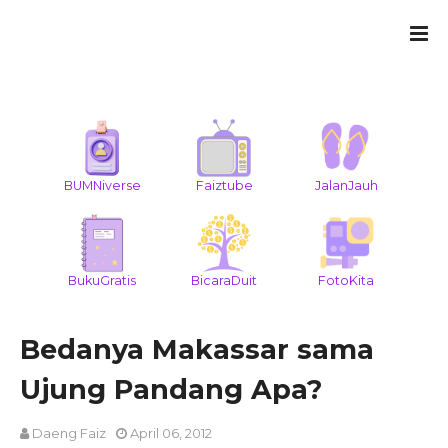
BUMNiverse
Faiztube
JalanJauh
BukuGratis
BicaraDuit
FotoKita
Bedanya Makassar sama
Ujung Pandang Apa?
Daeng Faiz
April 06, 2012