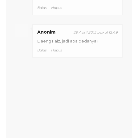
Balas
Hapus
Anonim
29 April 2013 pukul 12.49
Daeng Faiz, jadi apa bedanya?
Balas
Hapus