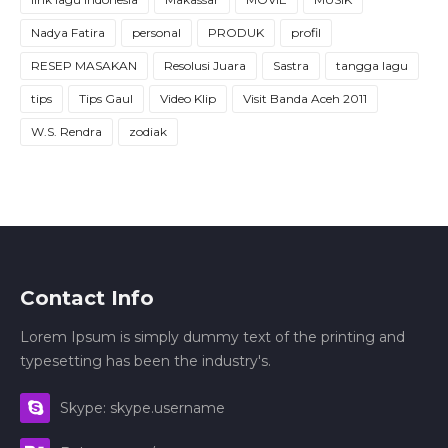
Nadya Fatira
personal
PRODUK
profil
RESEP MASAKAN
Resolusi Juara
Sastra
tangga lagu
tips
Tips Gaul
Video Klip
Visit Banda Aceh 2011
W.S. Rendra
zodiak
Contact Info
Lorem Ipsum is simply dummy text of the printing and
typesetting has been the industry's.
Skype: skype.username