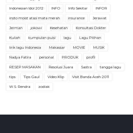
Indonesian Idol 2012
INFO
Info Sekitar
INFOR
insto moist atasi mata merah
insurance
Jerawat
Jerman
jokowi
Kesehatan
Konsultasi Dokter
Kuliah
kumpulan puisi
lagu
Lagu Pilihan
lirik lagu Indonesia
Makassar
MOVIE
MUSIK
Nadya Fatira
personal
PRODUK
profil
RESEP MASAKAN
Resolusi Juara
Sastra
tangga lagu
tips
Tips Gaul
Video Klip
Visit Banda Aceh 2011
W.S. Rendra
zodiak