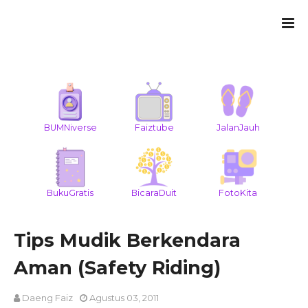
BUMNiverse
Faiztube
JalanJauh
BukuGratis
BicaraDuit
FotoKita
Tips Mudik Berkendara
Aman (Safety Riding)
Daeng Faiz
Agustus 03, 2011