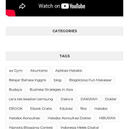
CATEGORIES
TAGS
aa Gym
Akuntansi
Aplikasi Halodoc
Belajar Bahasa Inggris
blog
Blogilicious Fun Makassar
Budaya
Business Strategies in Asia
cara cek keaslian samsung
Dakwa
DAKWAH
Dokter
EBOOK
Ebook Gratis
Edukasi
fiksi
Halodoc
Halodoc Konsultasi
Halodoc Konsultasi Dokter
HIBURAN
Hipnotis Blogging Contest
Indonesia Melek Digital