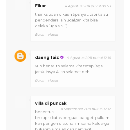
Fikar
4 Agustus 2011 pukul 09.53
thanks udah dikasih tipsnya .. tapi kalau
pengendara lain ugal2an kita bisa
celaka juga sih :((
Balas
Hapus
daeng faiz
4 Agustus 2011 pukul 12.16
yup benar. tp selama kita tetap jaga
jarak. Insya Allah selamat deh.
Balas
Hapus
villa di puncak
11 September 2011 pukul 02.17
bener tuh
bro tips diatas berguan banget, pulkam
kan pengen silaturrahim sama keluarga
bukannya malah cari penyakit..