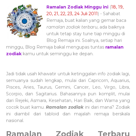
Ramalan Zodiak Minggu ini
(
18, 19,
20, 21, 22, 23, 24 Juli 2011
) - Sahabat
Remaja, buat kalian yang gemar baca
ramalan zodiak terbaru
, ada baiknya
untuk tetap stay tune tiap minggu di
Blog Remaja ini. Soalnya, setiap hari
minggu, Blog Remaja bakal mengupas tuntas
ramalan
zodiak
kamu untuk seminggu ke depan.
Jadi tidak usah khawatir untuk ketinggalan info zodiak lagi,
semuanya sudah lengkap, mulai dari Capricorn, Aquarius,
Pisces, Aries, Taurus, Gemini, Cancer, Leo, Virgo, Libra,
Scorpio, dan Sagitarius. Bahasannya pun komplit, mulai
dari Rejeki, Asmara, Kesehatan, Hari Baik, dan Warna yang
cocok buat kamu.
Ramalan zodiak
ini dari mana? Zodiak
ini diambil dari tabloid dan majalah remaja berskala
nasional.
Ramalan Zodiak Terbaru