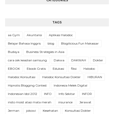
CATEGORIES
TAGS
aa Gym
Akuntansi
Aplikasi Halodoc
Belajar Bahasa Inggris
blog
Blogilicious Fun Makassar
Budaya
Business Strategies in Asia
cara cek keaslian samsung
Dakwa
DAKWAH
Dokter
EBOOK
Ebook Gratis
Edukasi
fiksi
Halodoc
Halodoc Konsultasi
Halodoc Konsultasi Dokter
HIBURAN
Hipnotis Blogging Contest
Indonesia Melek Digital
Indonesian Idol 2012
INFO
Info Sekitar
INFOR
insto moist atasi mata merah
insurance
Jerawat
Jerman
jokowi
Kesehatan
Konsultasi Dokter