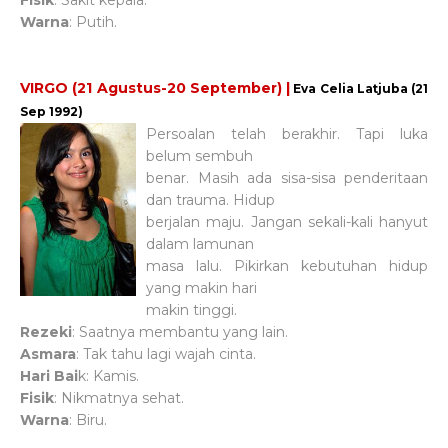
Fisik
: Sakit kepala.
Warna
: Putih.
VIRGO (21 Agustus-20 September) |
Eva Celia Latjuba (21
Sep 1992)
Persoalan telah berakhir. Tapi luka
belum sembuh
benar. Masih ada sisa-sisa penderitaan
dan trauma. Hidup
berjalan maju. Jangan sekali-kali hanyut
dalam lamunan
masa lalu. Pikirkan kebutuhan hidup
yang makin hari
makin tinggi.
Rezeki
: Saatnya membantu yang lain.
Asmara
: Tak tahu lagi wajah cinta.
Hari Bai
k: Kamis.
Fisik
: Nikmatnya sehat.
Warna
: Biru.