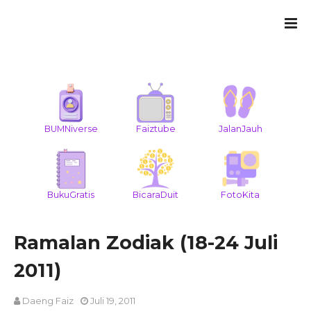
BUMNiverse
Faiztube
JalanJauh
BukuGratis
BicaraDuit
FotoKita
Ramalan Zodiak (18-24 Juli
2011)
Daeng Faiz
Juli 19, 2011