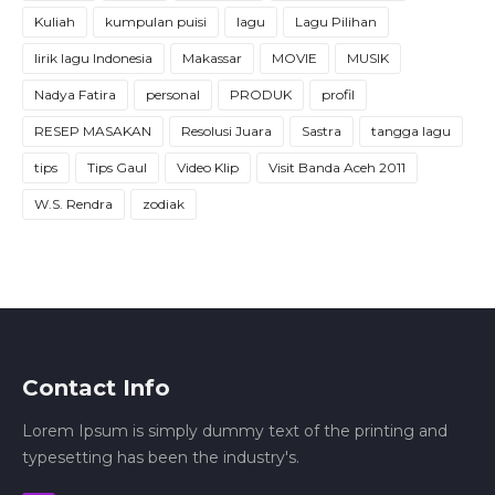
Kuliah
kumpulan puisi
lagu
Lagu Pilihan
lirik lagu Indonesia
Makassar
MOVIE
MUSIK
Nadya Fatira
personal
PRODUK
profil
RESEP MASAKAN
Resolusi Juara
Sastra
tangga lagu
tips
Tips Gaul
Video Klip
Visit Banda Aceh 2011
W.S. Rendra
zodiak
Contact Info
Lorem Ipsum is simply dummy text of the printing and
typesetting has been the industry's.