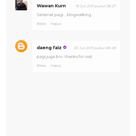
Wawan Kurn
19 Juli 2011 pukul 08.27
Selamat pagi.., blogwalking..
Balas
Hapus
daeng faiz
20 Juli 2011 pukul 08.48
pagi juga bro. thanks for visit
Balas
Hapus