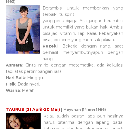
1993)
Berambisi untuk memberikan yang
terbaik, itu spirit
yang perlu dijaga. Asal jangan berambisi
untuk memiliki yang bukan hak. Ambisi
bisa jadi vitamin. Tapi kalau kebanyakan
bisa jadi racun yang merusak pikiran.
Rezeki
: Bekerja dengan riang, saat
berhasil menyambutnyapun dengan
riang.
Asmara
: Cinta mirip dengan matematika, ada kalkulasi
tapi atas pertimbangan rasa.
Hari Baik
: Minggu.
Fisik
: Dada nyeri.
Warna
: Merah.
TAURUS (21 April-20 Mei)
|
Meychan (14 mei 1986)
Kalau sudah pasrah, apa pun hasilnya
harus diterima dengan lapang dada.
Toh sudah tahu konsekuensinya seperti