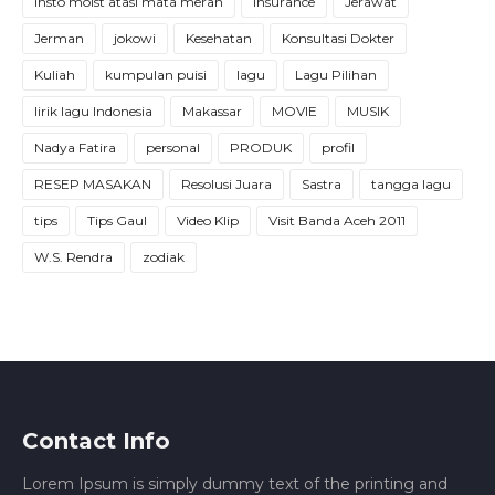
insto moist atasi mata merah
insurance
Jerawat
Jerman
jokowi
Kesehatan
Konsultasi Dokter
Kuliah
kumpulan puisi
lagu
Lagu Pilihan
lirik lagu Indonesia
Makassar
MOVIE
MUSIK
Nadya Fatira
personal
PRODUK
profil
RESEP MASAKAN
Resolusi Juara
Sastra
tangga lagu
tips
Tips Gaul
Video Klip
Visit Banda Aceh 2011
W.S. Rendra
zodiak
Contact Info
Lorem Ipsum is simply dummy text of the printing and