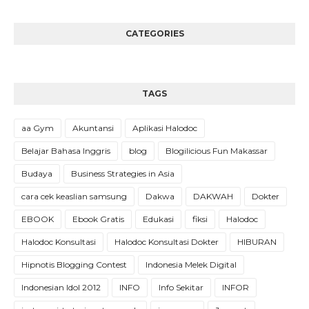
CATEGORIES
TAGS
aa Gym
Akuntansi
Aplikasi Halodoc
Belajar Bahasa Inggris
blog
Blogilicious Fun Makassar
Budaya
Business Strategies in Asia
cara cek keaslian samsung
Dakwa
DAKWAH
Dokter
EBOOK
Ebook Gratis
Edukasi
fiksi
Halodoc
Halodoc Konsultasi
Halodoc Konsultasi Dokter
HIBURAN
Hipnotis Blogging Contest
Indonesia Melek Digital
Indonesian Idol 2012
INFO
Info Sekitar
INFOR