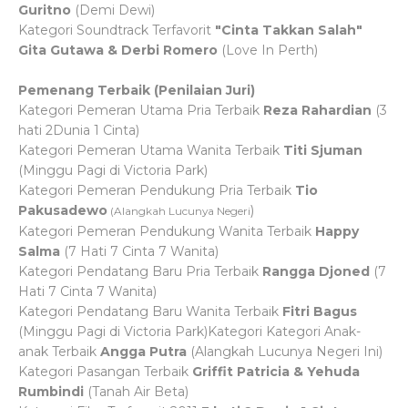
Guritno
(Demi Dewi)
Kategori Soundtrack Terfavorit
"Cinta Takkan Salah"
Gita Gutawa & Derbi Romero
(Love In Perth)
Pemenang Terbaik (Penilaian Juri)
Kategori Pemeran Utama Pria Terbaik
Reza Rahardian
(3
hati 2Dunia 1 Cinta)
Kategori Pemeran Utama Wanita Terbaik
Titi Sjuman
(Minggu Pagi di Victoria Park)
Kategori Pemeran Pendukung Pria Terbaik
Tio
Pakusadewo
)
(Alangkah Lucunya Negeri
Kategori Pemeran Pendukung Wanita Terbaik
Happy
Salma
(7 Hati 7 Cinta 7 Wanita)
Kategori Pendatang Baru Pria Terbaik
Rangga Djoned
(7
Hati 7 Cinta 7 Wanita)
Kategori Pendatang Baru Wanita Terbaik
Fitri Bagus
(Minggu Pagi di Victoria Park)
Kategori Kategori Anak-
anak Terbaik
Angga Putra
(Alangkah Lucunya Negeri Ini)
Kategori Pasangan Terbaik
Griffit Patricia & Yehuda
Rumbindi
(Tanah Air Beta)