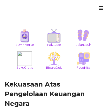
BUMNiverse
Faiztube
JalanJauh
BukuGratis
BicaraDuit
FotoKita
Kekuasaan Atas
Pengelolaan Keuangan
Negara