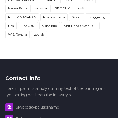
Nadya Fatira
personal
PRODUK
profil
RESEP MASAKAN
Resolusi Juara
Sastra
tangga lagu
tips
Tips Gaul
Video Klip
Visit Banda Aceh 2011
W.S. Rendra
zodiak
Contact Info
Lorem Ipsum is simply dummy text of the printing and
typesetting has been the industry's.
Skype: skype.username