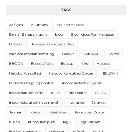
TAGS
aa Gym
Akuntansi
Aplikasi Halodoc
Belajar Bahasa Inggris
blog
Blogilicious Fun Makassar
Budaya
Business Strategies in Asia
cara cek keaslian samsung
Dakwa
DAKWAH
Dokter
EBOOK
Ebook Gratis
Edukasi
fiksi
Halodoc
Halodoc Konsultasi
Halodoc Konsultasi Dokter
HIBURAN
Hipnotis Blogging Contest
Indonesia Melek Digital
Indonesian Idol 2012
INFO
Info Sekitar
INFOR
insto moist atasi mata merah
insurance
Jerawat
Jerman
jokowi
Kesehatan
Konsultasi Dokter
Kuliah
kumpulan puisi
lagu
Lagu Pilihan
lirik lagu Indonesia
Makassar
MOVIE
MUSIK