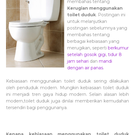
membahas tentang
Kerugian menggunakan
toilet duduk
. Postingan ini
untuk melanjutkan
postingan sebelumnya yang
membahas tentang
berbagai kebiasaan yang
merugikan, seperti
berkumur
setelah gosok gigi
,
tidur 8
jam sehari
dan
mandi
dengan air panas
.
Kebiasaan menggunakan toilet duduk sering dilakukan
oleh penduduk modern. Mungkin kebiasaan toilet duduk
ini menjadi tren gaya hidup modern. Selain alasan lebih
modern,toilet duduk juga dinilai memberikan kemudahan
tersendiri bagi penggunanya.
Kenapa kebiasaan menggunakan toilet duduk