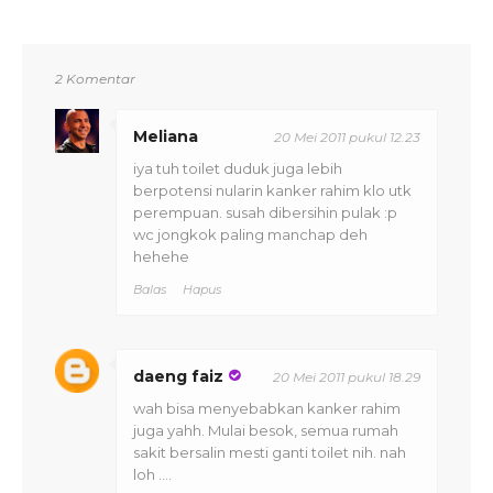
2 Komentar
Meliana
20 Mei 2011 pukul 12.23
iya tuh toilet duduk juga lebih
berpotensi nularin kanker rahim klo utk
perempuan. susah dibersihin pulak :p
wc jongkok paling manchap deh
hehehe
Balas
Hapus
daeng faiz
20 Mei 2011 pukul 18.29
wah bisa menyebabkan kanker rahim
juga yahh. Mulai besok, semua rumah
sakit bersalin mesti ganti toilet nih. nah
loh ....