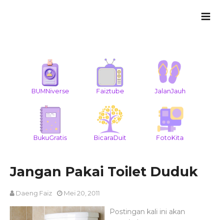
BUMNiverse
Faiztube
JalanJauh
BukuGratis
BicaraDuit
FotoKita
Jangan Pakai Toilet Duduk
Daeng Faiz
Mei 20, 2011
Postingan kali ini akan