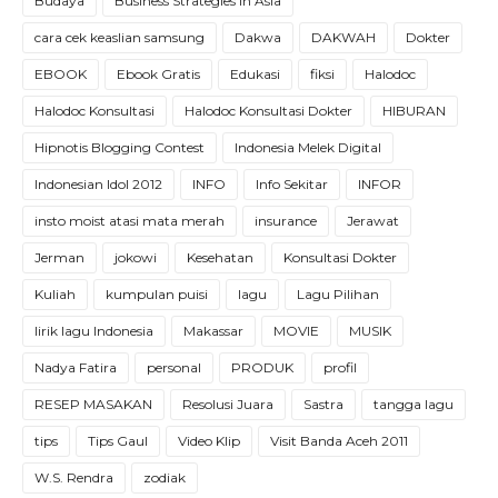
Budaya
Business Strategies in Asia
cara cek keaslian samsung
Dakwa
DAKWAH
Dokter
EBOOK
Ebook Gratis
Edukasi
fiksi
Halodoc
Halodoc Konsultasi
Halodoc Konsultasi Dokter
HIBURAN
Hipnotis Blogging Contest
Indonesia Melek Digital
Indonesian Idol 2012
INFO
Info Sekitar
INFOR
insto moist atasi mata merah
insurance
Jerawat
Jerman
jokowi
Kesehatan
Konsultasi Dokter
Kuliah
kumpulan puisi
lagu
Lagu Pilihan
lirik lagu Indonesia
Makassar
MOVIE
MUSIK
Nadya Fatira
personal
PRODUK
profil
RESEP MASAKAN
Resolusi Juara
Sastra
tangga lagu
tips
Tips Gaul
Video Klip
Visit Banda Aceh 2011
W.S. Rendra
zodiak