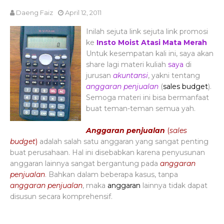
Daeng Faiz
April 12, 2011
Inilah sejuta link sejuta link promosi
ke
Insto Moist Atasi Mata Merah
Untuk kesempatan kali ini, saya akan
share lagi materi kuliah
saya
di
jurusan
akuntansi
, yakni tentang
anggaran penjualan
(
sales budget
).
Semoga materi ini bisa bermanfaat
buat teman-teman semua yah.
Anggaran penjualan
(
sales
budget
)
adalah salah satu anggaran yang sangat penting
buat perusahaan. Hal ini disebabkan karena
penyus
unan
anggaran
lainnya sangat bergantung pada
anggaran
penjualan
. Bahkan dalam beberapa kasus, tanpa
anggaran penjualan
, maka
anggaran
lainnya tidak dapat
disusun secara komprehensif.