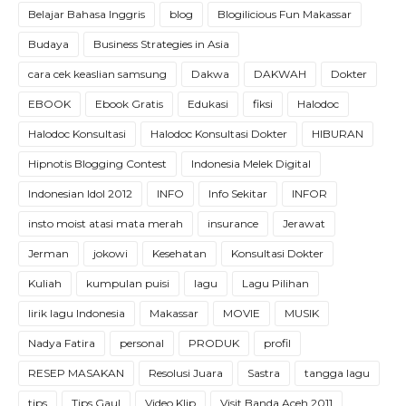
Belajar Bahasa Inggris
blog
Blogilicious Fun Makassar
Budaya
Business Strategies in Asia
cara cek keaslian samsung
Dakwa
DAKWAH
Dokter
EBOOK
Ebook Gratis
Edukasi
fiksi
Halodoc
Halodoc Konsultasi
Halodoc Konsultasi Dokter
HIBURAN
Hipnotis Blogging Contest
Indonesia Melek Digital
Indonesian Idol 2012
INFO
Info Sekitar
INFOR
insto moist atasi mata merah
insurance
Jerawat
Jerman
jokowi
Kesehatan
Konsultasi Dokter
Kuliah
kumpulan puisi
lagu
Lagu Pilihan
lirik lagu Indonesia
Makassar
MOVIE
MUSIK
Nadya Fatira
personal
PRODUK
profil
RESEP MASAKAN
Resolusi Juara
Sastra
tangga lagu
tips
Tips Gaul
Video Klip
Visit Banda Aceh 2011