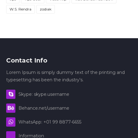
W.S. Rendra
zodiak
Contact Info
Lorem Ipsum is simply dummy text of the printing and
typesetting has been the industry's.
Skype: skype.username
Behance.net/username
WhatsApp: +01 99 8877-6655
Information