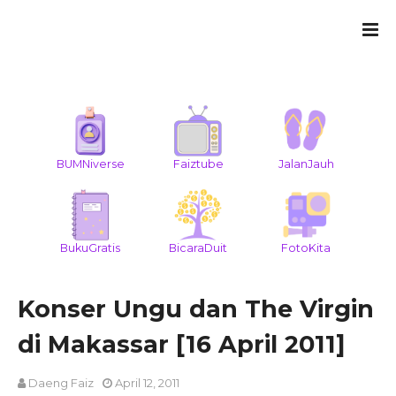
BUMNiverse
Faiztube
JalanJauh
BukuGratis
BicaraDuit
FotoKita
Konser Ungu dan The Virgin
di Makassar [16 April 2011]
Daeng Faiz
April 12, 2011