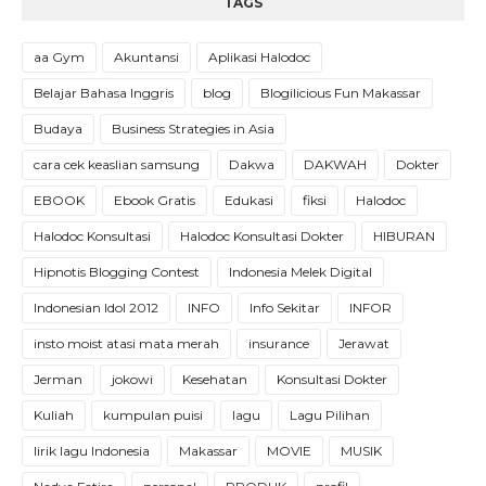
TAGS
aa Gym
Akuntansi
Aplikasi Halodoc
Belajar Bahasa Inggris
blog
Blogilicious Fun Makassar
Budaya
Business Strategies in Asia
cara cek keaslian samsung
Dakwa
DAKWAH
Dokter
EBOOK
Ebook Gratis
Edukasi
fiksi
Halodoc
Halodoc Konsultasi
Halodoc Konsultasi Dokter
HIBURAN
Hipnotis Blogging Contest
Indonesia Melek Digital
Indonesian Idol 2012
INFO
Info Sekitar
INFOR
insto moist atasi mata merah
insurance
Jerawat
Jerman
jokowi
Kesehatan
Konsultasi Dokter
Kuliah
kumpulan puisi
lagu
Lagu Pilihan
lirik lagu Indonesia
Makassar
MOVIE
MUSIK