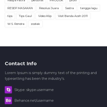
Nadya Fatira
personal
PRODUK
profil
RESEP MASAKAN
Resolusi Juara
Sastra
tangga lagu
tips
Tips Gaul
Video Klip
Visit Banda Aceh 2011
W.S. Rendra
zodiak
Contact Info
Lorem Ipsum is simply dummy text of the printing and
typesetting has been the industry's.
Skype: skype.username
Behance.net/username