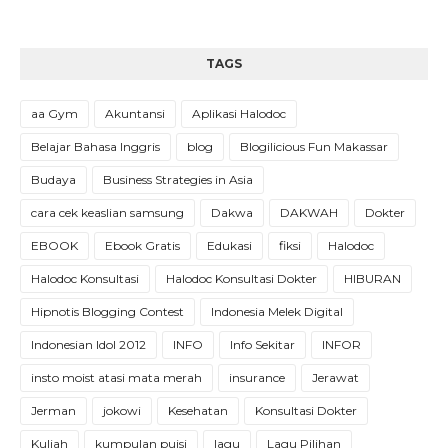
TAGS
aa Gym
Akuntansi
Aplikasi Halodoc
Belajar Bahasa Inggris
blog
Blogilicious Fun Makassar
Budaya
Business Strategies in Asia
cara cek keaslian samsung
Dakwa
DAKWAH
Dokter
EBOOK
Ebook Gratis
Edukasi
fiksi
Halodoc
Halodoc Konsultasi
Halodoc Konsultasi Dokter
HIBURAN
Hipnotis Blogging Contest
Indonesia Melek Digital
Indonesian Idol 2012
INFO
Info Sekitar
INFOR
insto moist atasi mata merah
insurance
Jerawat
Jerman
jokowi
Kesehatan
Konsultasi Dokter
Kuliah
kumpulan puisi
lagu
Lagu Pilihan