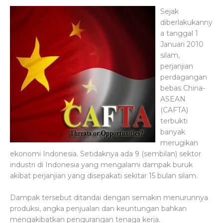
Sejak
diberlakukanny
a tanggal 1
Januari 2010
silam,
perjanjian
perdagangan
bebas China-
ASEAN
(CAFTA)
terbukti
banyak
merugikan
ekonomi Indonesia. Setidaknya ada 9 (sembilan) sektor
industri di Indonesia yang mengalami dampak buruk
akibat perjanjian yang disepakati sekitar 15 bulan silam.
Dampak tersebut ditandai dengan semakin menurunnya
produksi, angka penjualan dan keuntungan bahkan
mengakibatkan pengurangan tenaga kerja.