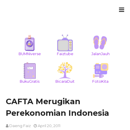
BUMNiverse
Faiztube
JalanJauh
BukuGratis
BicaraDuit
FotoKita
CAFTA Merugikan
Perekonomian Indonesia
Daeng Faiz
April 20, 2011