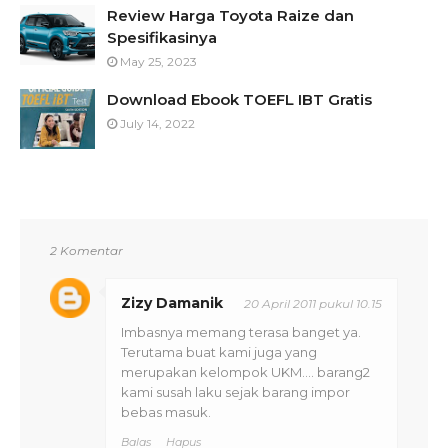
Review Harga Toyota Raize dan
Spesifikasinya
May 25, 2023
Download Ebook TOEFL IBT Gratis
July 14, 2022
2 Komentar
Zizy Damanik
20 April 2011 pukul 10.15
Imbasnya memang terasa banget ya.
Terutama buat kami juga yang
merupakan kelompok UKM.... barang2
kami susah laku sejak barang impor
bebas masuk.
Balas
Hapus