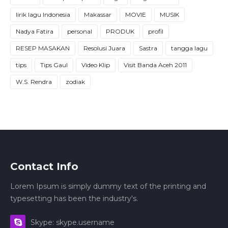
lirik lagu Indonesia
Makassar
MOVIE
MUSIK
Nadya Fatira
personal
PRODUK
profil
RESEP MASAKAN
Resolusi Juara
Sastra
tangga lagu
tips
Tips Gaul
Video Klip
Visit Banda Aceh 2011
W.S. Rendra
zodiak
Contact Info
Lorem Ipsum is simply dummy text of the printing and
typesetting has been the industry's.
Skype: skype.username