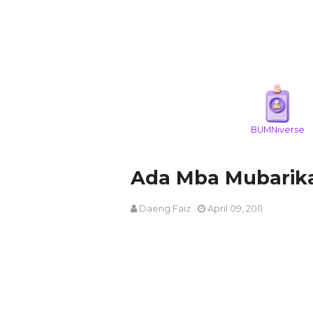
BUMNiverse
Ada Mba Mubarika
Daeng Faiz
April 09, 2011