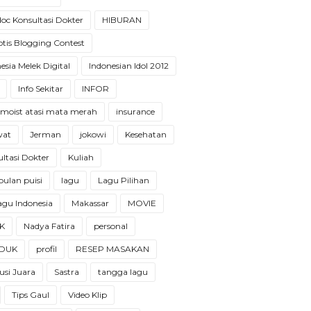
oc Konsultasi Dokter
HIBURAN
tis Blogging Contest
esia Melek Digital
Indonesian Idol 2012
Info Sekitar
INFOR
 moist atasi mata merah
insurance
wat
Jerman
jokowi
Kesehatan
ltasi Dokter
Kuliah
ulan puisi
lagu
Lagu Pilihan
 lagu Indonesia
Makassar
MOVIE
K
Nadya Fatira
personal
DUK
profil
RESEP MASAKAN
usi Juara
Sastra
tangga lagu
Tips Gaul
Video Klip