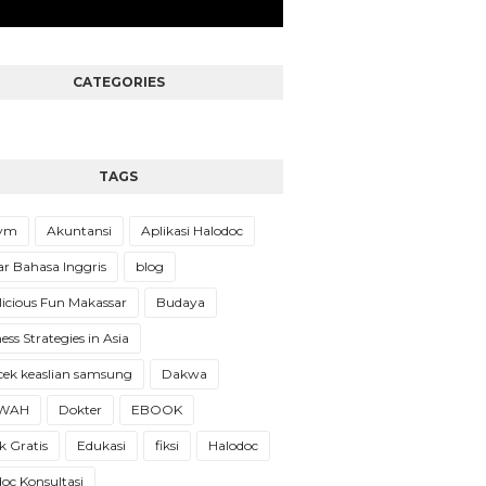
CATEGORIES
TAGS
Gym
Akuntansi
Aplikasi Halodoc
ar Bahasa Inggris
blog
licious Fun Makassar
Budaya
ess Strategies in Asia
cek keaslian samsung
Dakwa
WAH
Dokter
EBOOK
 Gratis
Edukasi
fiksi
Halodoc
oc Konsultasi