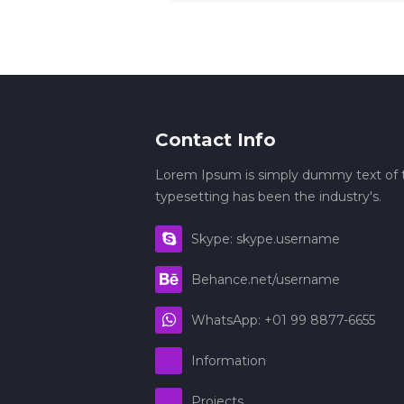
Contact Info
Lorem Ipsum is simply dummy text of t
typesetting has been the industry's.
Skype: skype.username
Behance.net/username
WhatsApp: +01 99 8877-6655
Information
Projects