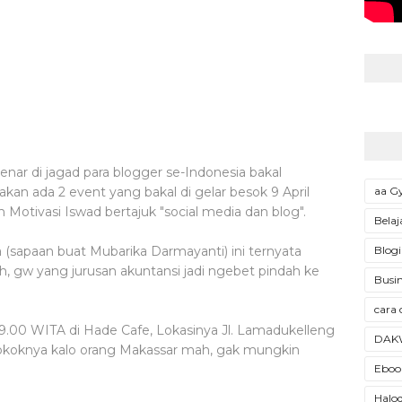
nar di jagad para blogger se-Indonesia bakal
aa 
kan ada 2 event yang bakal di gelar besok 9 April
h Motivasi Iswad bertajuk "social media dan blog".
Belaj
Blogi
 (sapaan buat Mubarika Darmayanti) ini ternyata
, gw yang jurusan akuntansi jadi ngebet pindah ke
Busin
cara 
 19.00 WITA di Hade Cafe, Lokasinya Jl. Lamadukelleng
DAK
Pokoknya kalo orang Makassar mah, gak mungkin
Ebook
Halod