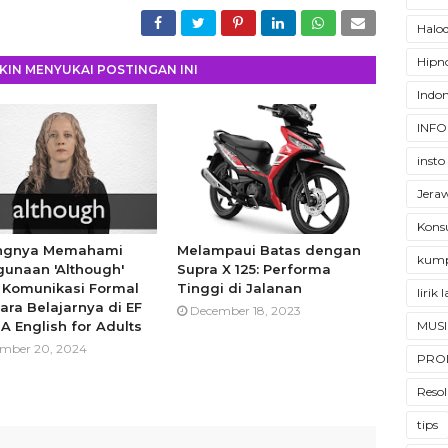
Halod
Hipno
IN MENYUKAI POSTINGAN INI
Indon
INFO
insto
Jera
Konsu
ingnya Memahami
Melampaui Batas dengan
kump
unaan 'Although'
Supra X 125: Performa
 Komunikasi Formal
Tinggi di Jalanan
lirik
ara Belajarnya di EF
December 18, 2023
MUSI
A English for Adults
mber 20, 2024
PRO
Resol
tips