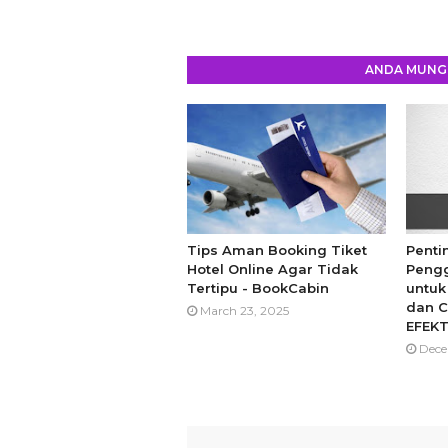
ANDA MUNGK
Tips Aman Booking Tiket
Pent
Hotel Online Agar Tidak
Pengg
Tertipu - BookCabin
untuk
dan C
March 23, 2025
EFEKT
Dece