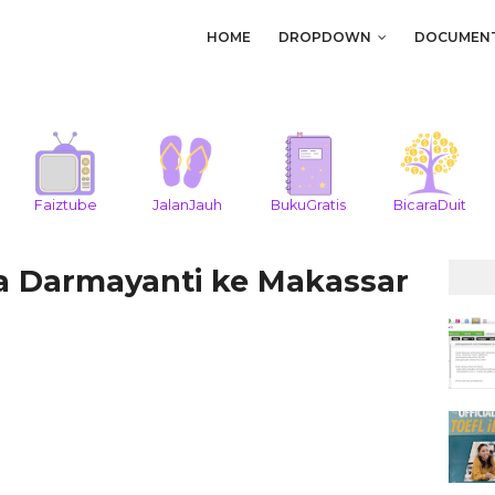
HOME
DROPDOWN
DOCUMEN
Faiztube
JalanJauh
BukuGratis
BicaraDuit
 Darmayanti ke Makassar