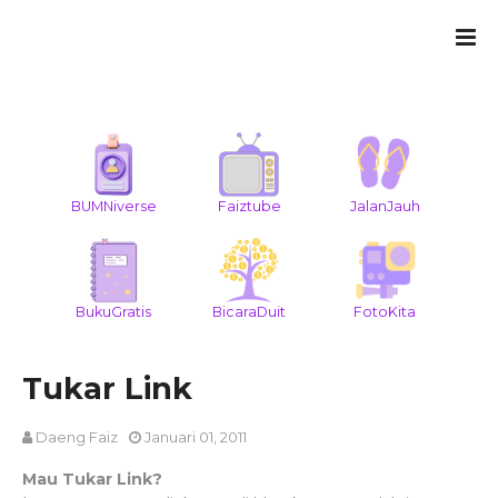
BUMNiverse
Faiztube
JalanJauh
BukuGratis
BicaraDuit
FotoKita
Tukar Link
Daeng Faiz
Januari 01, 2011
Mau Tukar Link?