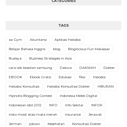
CATEGORIES
TAGS
aa Gym
Akuntansi
Aplikasi Halodoc
Belajar Bahasa Inggris
blog
Blogilicious Fun Makassar
Budaya
Business Strategies in Asia
cara cek keaslian samsung
Dakwa
DAKWAH
Dokter
EBOOK
Ebook Gratis
Edukasi
fiksi
Halodoc
Halodoc Konsultasi
Halodoc Konsultasi Dokter
HIBURAN
Hipnotis Blogging Contest
Indonesia Melek Digital
Indonesian Idol 2012
INFO
Info Sekitar
INFOR
insto moist atasi mata merah
insurance
Jerawat
Jerman
jokowi
Kesehatan
Konsultasi Dokter