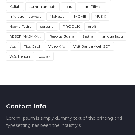
Kuliah
kumpulan puisi
lagu
Lagu Pilihan
lirik lagu Indonesia
Makassar
MOVIE
MUSIK
Nadya Fatira
personal
PRODUK
profil
RESEP MASAKAN
Resolusi Juara
Sastra
tangga lagu
tips
Tips Gaul
Video Klip
Visit Banda Aceh 2011
W.S. Rendra
zodiak
Contact Info
Lorem Ipsum is simply dummy text of the printing and
typesetting has been the industry's.