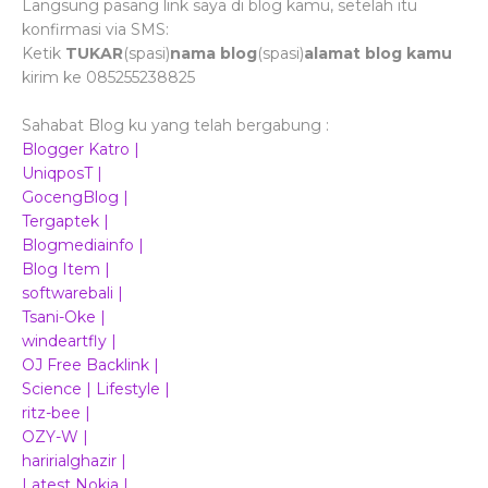
Langsung pasang link saya di blog kamu, setelah itu
konfirmasi via SMS:
Ketik
TUKAR
(spasi)
nama blog
(spasi)
alamat blog kamu
kirim ke 085255238825
Sahabat Blog ku yang telah bergabung :
Blogger Katro |
UniqposT |
GocengBlog |
Tergaptek |
Blogmediainfo |
Blog Item |
softwarebali |
Tsani-Oke |
windeartfly |
OJ Free Backlink |
Science | Lifestyle |
ritz-bee |
OZY-W |
haririalghazir |
Latest Nokia |