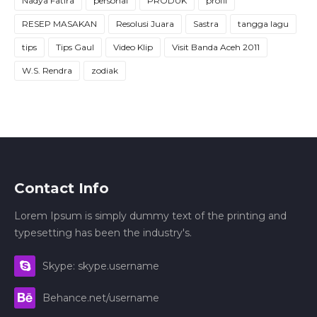
Nadya Fatira
personal
PRODUK
profil
RESEP MASAKAN
Resolusi Juara
Sastra
tangga lagu
tips
Tips Gaul
Video Klip
Visit Banda Aceh 2011
W.S. Rendra
zodiak
Contact Info
Lorem Ipsum is simply dummy text of the printing and
typesetting has been the industry's.
Skype: skype.username
Behance.net/username