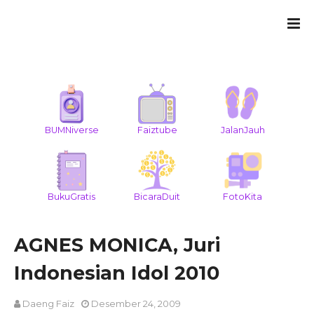
BUMNiverse
Faiztube
JalanJauh
BukuGratis
BicaraDuit
FotoKita
AGNES MONICA, Juri
Indonesian Idol 2010
Daeng Faiz
Desember 24, 2009