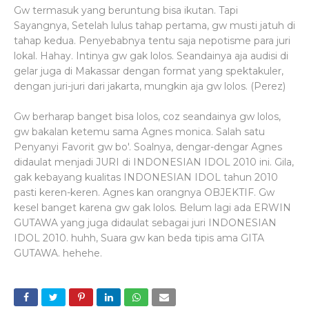
Gw termasuk yang beruntung bisa ikutan. Tapi
Sayangnya, Setelah lulus tahap pertama, gw musti jatuh di
tahap kedua. Penyebabnya tentu saja nepotisme para juri
lokal. Hahay. Intinya gw gak lolos. Seandainya aja audisi di
gelar juga di Makassar dengan format yang spektakuler,
dengan juri-juri dari jakarta, mungkin aja gw lolos. (Perez)
Gw berharap banget bisa lolos, coz seandainya gw lolos,
gw bakalan ketemu sama Agnes monica. Salah satu
Penyanyi Favorit gw bo'. Soalnya, dengar-dengar Agnes
didaulat menjadi JURI di INDONESIAN IDOL 2010 ini. Gila,
gak kebayang kualitas INDONESIAN IDOL tahun 2010
pasti keren-keren. Agnes kan orangnya OBJEKTIF. Gw
kesel banget karena gw gak lolos. Belum lagi ada ERWIN
GUTAWA yang juga didaulat sebagai juri INDONESIAN
IDOL 2010. huhh, Suara gw kan beda tipis ama GITA
GUTAWA. hehehe.