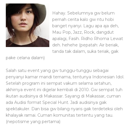
Hahay. Sebelumnya gw belum
pernah cerita kalo gw ntu hobi
banget nyanyi. Lagu apa aja deh,
Mau Pop, Jazz, Rock, dangdut
apalagi, Fasih. Ridho Rhoma Lewat
deh. hehehe (pepatah: Air beriak,
tanda tak dalam, suka teriak, gak
pake celana dalam)
Salah satu event yang gw tunggu-tunggu sebagai
penyanyi kamar mandi ternama, tentunya Indonesian Idol.
Setelah program ini sempat vakum selama setahun,
akhirnya event ini digelar kembali di 2010. Gw sempat tuh
ikutan audisinya di Makassar. Sayang di Makassar, cuman
ada Audisi format Special Hunt. Jadi audisinya gak
spektakuler. Dan bisa gw bilang nyaris gak terdeteksi oleh
khalayak ramai. Cuman komunitas tertentu yang tau.
(nepotisme yang pertama)