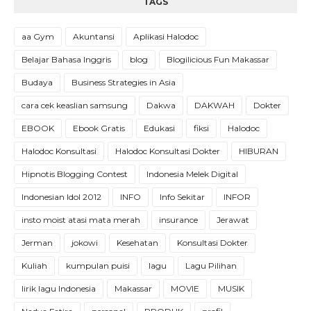
TAGS
aa Gym
Akuntansi
Aplikasi Halodoc
Belajar Bahasa Inggris
blog
Blogilicious Fun Makassar
Budaya
Business Strategies in Asia
cara cek keaslian samsung
Dakwa
DAKWAH
Dokter
EBOOK
Ebook Gratis
Edukasi
fiksi
Halodoc
Halodoc Konsultasi
Halodoc Konsultasi Dokter
HIBURAN
Hipnotis Blogging Contest
Indonesia Melek Digital
Indonesian Idol 2012
INFO
Info Sekitar
INFOR
insto moist atasi mata merah
insurance
Jerawat
Jerman
jokowi
Kesehatan
Konsultasi Dokter
Kuliah
kumpulan puisi
lagu
Lagu Pilihan
lirik lagu Indonesia
Makassar
MOVIE
MUSIK